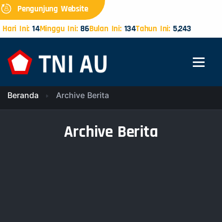
Pengunjung Website
Hari Ini:
14
Minggu Ini:
86
Bulan Ini:
134
Tahun Ini:
5,243
Beranda
Archive Berita
Archive Berita