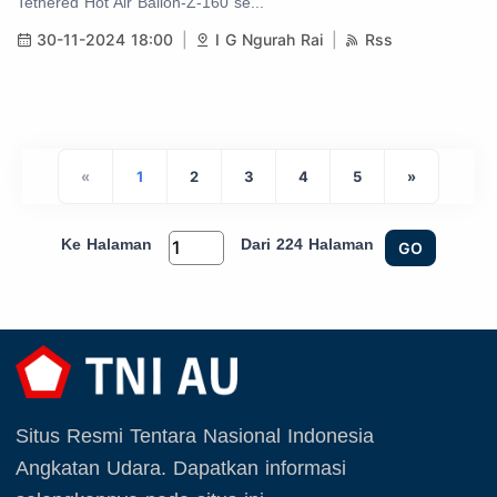
Tethered Hot Air Ballon-Z-160 se...
30-11-2024 18:00
I G Ngurah Rai
Rss
«
1
2
3
4
5
»
Ke Halaman
Dari 224 Halaman
GO
Situs Resmi Tentara Nasional Indonesia
Angkatan Udara. Dapatkan informasi