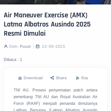
Air Maneuver Exercise (AMX)
Latma Albatros Ausindo 2025
Resmi Dimulai
Oleh:
Pusat
22-09-2025
Dibaca : 1
Download
Share
Rss
TNI AU. Prosesi penyematan patch antara
penerbang TNI AU dan Royal Australian Air
Force (RAAF) menjadi penanda dimulainya
Latihan Bersama (Latma) Albatros Ausindo