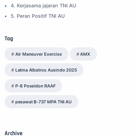
4. Kerjasama jajaran TNI AU
5. Peran Positif TNI AU
6. Kegiatan Inspiratif
7. Spam Bukan Berita TNI
Tag
8. SPAM Sosial Media
Air Maneuver Exercise
AMX
9. Tni au
10. Masalah anggota TNI AU
Latma Albatros Ausindo 2025
11. Info Operasi dan Latihan
P-8 Poseidon RAAF
12. Federasi Aero Sport Indonesia
13. Satuan Karya Dirgantara - Pramuka
pesawat B-737 MPA TNI AU
14. Komite Olahraga Militer Indonesia (komi)
15. Upacara
16. Sertijab
Archive