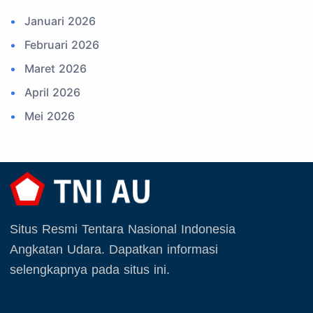
17. Potensi Kedirgantaraan
Januari 2026
18. Kegiatan Kedirgantaraan
Februari 2026
19. Agenda TNI
Maret 2026
20. Agenda TNI AU
April 2026
21. Latihan TNI AU
Mei 2026
22. Latihan TNI
Juni 2026
23. Operasi TNI
Juli 2026
24. Operasi TNI AU
Agustus 2026
25. Agenda PIA Ardhya Garini
September 2025
26. Agenda Yasarini
Situs Resmi Tentara Nasional Indonesia
Oktober 2025
27. Politik
Angkatan Udara. Dapatkan informasi
November 2025
selengkapnya pada situs ini.
28. Bukan Berita TNI AU
Desember 2025
29. Akademik