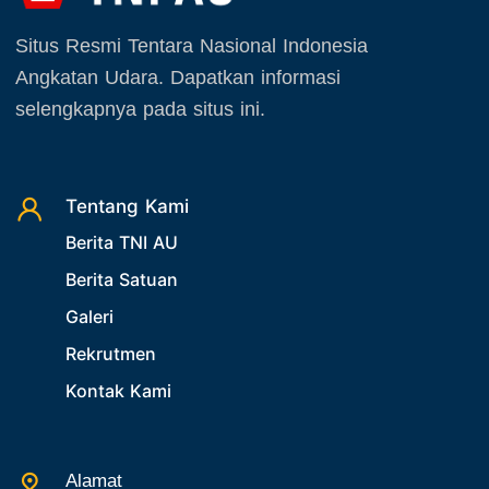
September 2025
26. Agenda Yasarini
Situs Resmi Tentara Nasional Indonesia
Oktober 2025
27. Politik
Angkatan Udara. Dapatkan informasi
November 2025
selengkapnya pada situs ini.
28. Bukan Berita TNI AU
Desember 2025
29. Akademik
30. Organisasi TNI
Tentang Kami
31. SPAM
Berita TNI AU
32. Agenda KASAU
Berita Satuan
33. Agenda Presiden
Galeri
34. Agenda Kabupaten/Kota
Rekrutmen
35. Gangguan bandara
Kontak Kami
36. Kecelakaan pesawat TNI
37. Kecelakaan pesawat swasta
38. Bencana Alam
Alamat