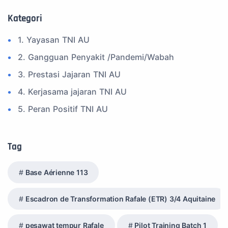
Kategori
1. Yayasan TNI AU
2. Gangguan Penyakit /Pandemi/Wabah
3. Prestasi Jajaran TNI AU
4. Kerjasama jajaran TNI AU
5. Peran Positif TNI AU
6. Kegiatan Inspiratif
7. Spam Bukan Berita TNI
Tag
8. SPAM Sosial Media
Base Aérienne 113
9. Tni au
10. Masalah anggota TNI AU
Escadron de Transformation Rafale (ETR) 3/4 Aquitaine
11. Info Operasi dan Latihan
pesawat tempur Rafale
Pilot Training Batch 1