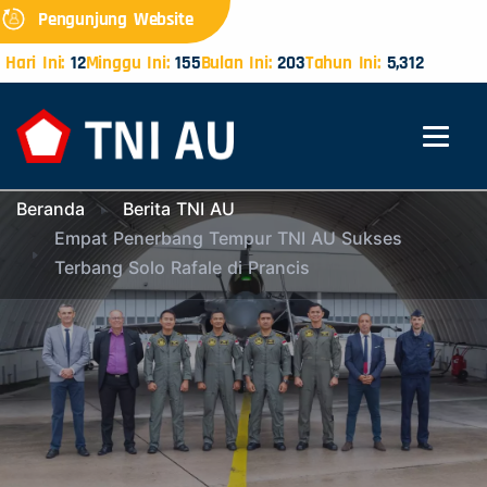
Pengunjung Website
Hari Ini:
12
Minggu Ini:
155
Bulan Ini:
203
Tahun Ini:
5,312
Beranda
Berita TNI AU
Empat Penerbang Tempur TNI AU Sukses
Terbang Solo Rafale di Prancis