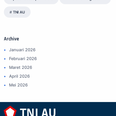
12. Federasi Aero Sport Indonesia
13. Satuan Karya Dirgantara - Pramuka
TNI AU
14. Komite Olahraga Militer Indonesia (komi)
15. Upacara
16. Sertijab
Archive
17. Potensi Kedirgantaraan
Januari 2026
18. Kegiatan Kedirgantaraan
Februari 2026
19. Agenda TNI
Maret 2026
20. Agenda TNI AU
April 2026
21. Latihan TNI AU
Mei 2026
22. Latihan TNI
Juni 2026
23. Operasi TNI
Juli 2026
24. Operasi TNI AU
Agustus 2026
25. Agenda PIA Ardhya Garini