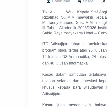
Download
Share
TNI AU. Wakil Kepala Staf Angkat
Rizalihadi S., M.M., mewakili Kepa
M. Tonny Harjono, S.E., M.M., meng
III Tahun Akademik 2025/2026 Institu
Sahid Raya Yogyakarta Hotel & Conve
ITD Adisutjipto tahun ini melulus
program studi, terdiri atas 95 lulusa
19 lulusan D3 Aeronautika, 24 lulusa
dan 40 lulusan Informatika.
Kasau dalam sambutan tertulisn
ucapan selamat dan apresiasi kep
khusus kepada para wisudawan b
Adisutjipto.
Kasau juga menegaskan bahwa