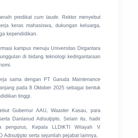
eraih predikat
cum laude
. Rektor menyebut
kerja keras mahasiswa, dukungan keluarga,
ga kependidikan.
ormasi kampus menuju Universitas Dirgantara
eunggulan di bidang teknologi kedirgantaraan
onomi.
 kerja sama dengan PT Garuda
Maintenance
panjang pada 8 Oktober 2025 sebagai bentuk
idikan tinggi.
sebut Gubernur AAU, Waaster Kasau, para
rta Danlanud Adisutjipto. Selain itu, hadir
 pengurus, Kepala LLDIKTI Wilayah V
 Adisutjipto serta sejumlah pejabat lainnya.