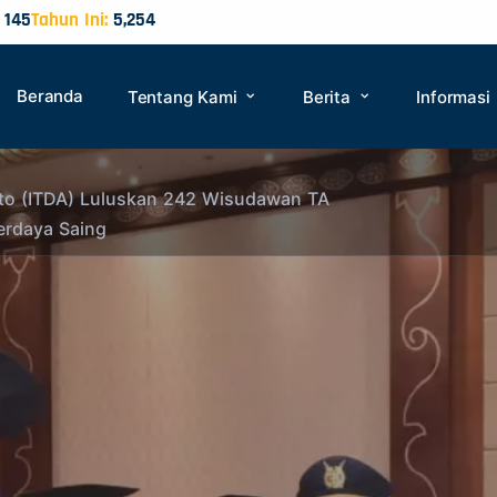
145
Tahun Ini:
5,254
Beranda
Tentang Kami
Berita
Informasi
jipto (ITDA) Luluskan 242 Wisudawan TA
erdaya Saing