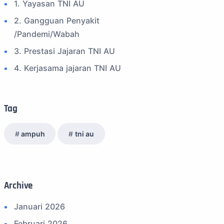
1. Yayasan TNI AU
2. Gangguan Penyakit
/Pandemi/Wabah
3. Prestasi Jajaran TNI AU
4. Kerjasama jajaran TNI AU
5. Peran Positif TNI AU
6. Kegiatan Inspiratif
Tag
7. Spam Bukan Berita TNI
ampuh
tni au
8. SPAM Sosial Media
9. Tni au
10. Masalah anggota TNI AU
Archive
11. Info Operasi dan Latihan
12. Federasi Aero Sport Indonesia
Januari 2026
13. Satuan Karya Dirgantara - Pramuka
Februari 2026