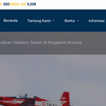
i:
200
Tahun Ini:
5,309
Beranda
Tentang Kami
Berita
Informasi
atihan Sebelum Tampil di Singapore Airshow