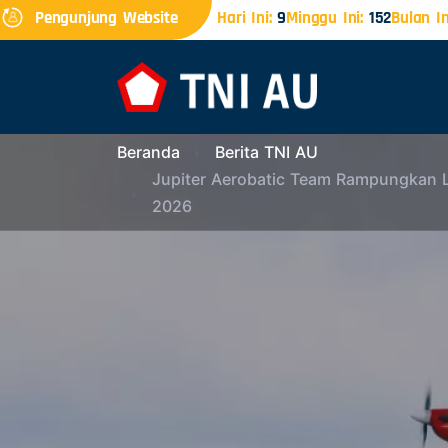
Pengunjung Website
Hari Ini:
9
Minggu Ini:
152
Bulan In
Beranda
Berita TNI AU
Jupiter Aerobatic Team Rampungkan L
2026