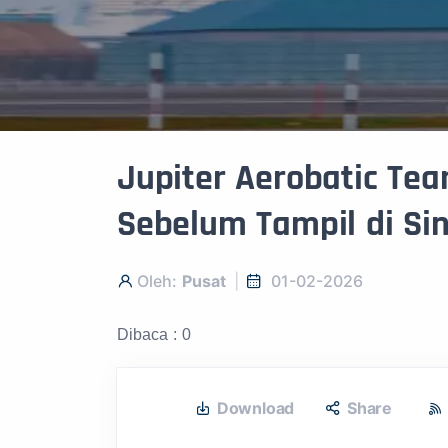
Jupiter Aerobatic T
Sebelum Tampil di Si
Oleh:
Pusat
01-02-2026
Dibaca : 0
Download
Share