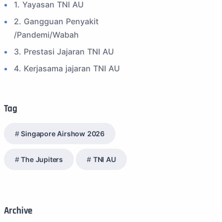
1. Yayasan TNI AU
2. Gangguan Penyakit
/Pandemi/Wabah
3. Prestasi Jajaran TNI AU
4. Kerjasama jajaran TNI AU
5. Peran Positif TNI AU
6. Kegiatan Inspiratif
Tag
7. Spam Bukan Berita TNI
Singapore Airshow 2026
8. SPAM Sosial Media
9. Tni au
The Jupiters
TNI AU
10. Masalah anggota TNI AU
11. Info Operasi dan Latihan
12. Federasi Aero Sport Indonesia
Archive
13. Satuan Karya Dirgantara - Pramuka