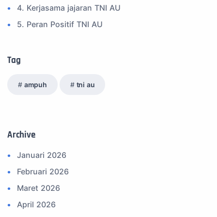
4. Kerjasama jajaran TNI AU
5. Peran Positif TNI AU
6. Kegiatan Inspiratif
7. Spam Bukan Berita TNI
Tag
8. SPAM Sosial Media
ampuh
tni au
9. Tni au
10. Masalah anggota TNI AU
11. Info Operasi dan Latihan
Archive
12. Federasi Aero Sport Indonesia
Januari 2026
13. Satuan Karya Dirgantara - Pramuka
Februari 2026
14. Komite Olahraga Militer Indonesia (komi)
Maret 2026
15. Upacara
April 2026
16. Sertijab