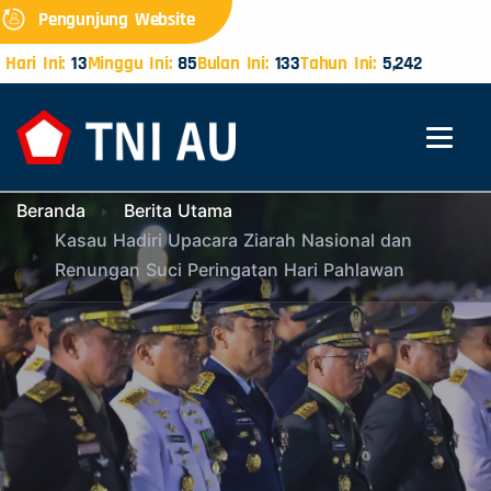
Pengunjung Website
Hari Ini:
13
Minggu Ini:
85
Bulan Ini:
133
Tahun Ini:
5,242
Beranda
Berita Utama
Kasau Hadiri Upacara Ziarah Nasional dan
Renungan Suci Peringatan Hari Pahlawan