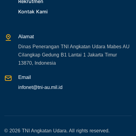
Rekrutmen
30. Organisasi TNI
Kontak Kami
31. SPAM
32. Agenda KASAU
33. Agenda Presiden
Alamat
34. Agenda Kabupaten/Kota
Dinas Penerangan TNI Angkatan Udara Mabes AU
35. Gangguan bandara
Cilangkap Gedung B1 Lantai 1 Jakarta Timur
36. Kecelakaan pesawat TNI
13870, Indonesia
37. Kecelakaan pesawat swasta
Email
38. Bencana Alam
infonet@tni-au.mil.id
39. Gangguan KAMTIBMAS
© 2026 TNI Angkatan Udara. All rights reserved.