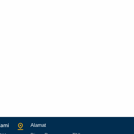
28. Bukan Berita TNI AU
29. Akademik
30. Organisasi TNI
31. SPAM
32. Agenda KASAU
33. Agenda Presiden
34. Agenda Kabupaten/Kota
35. Gangguan bandara
Rudolf P. Buulolo
36. Kecelakaan pesawat TNI
37. Kecelakaan pesawat swasta
38. Bencana Alam
39. Gangguan KAMTIBMAS
Kami
Alamat