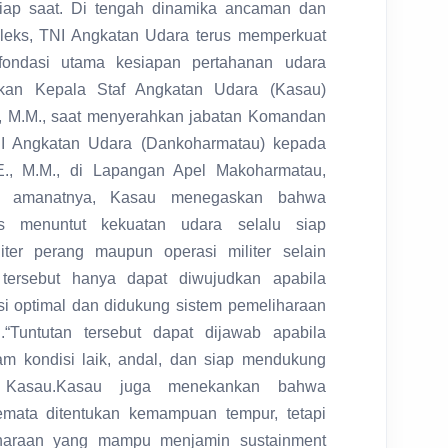
etiap saat. Di tengah dinamika ancaman dan
leks, TNI Angkatan Udara terus memperkuat
 fondasi utama kesiapan pertahanan udara
askan Kepala Staf Angkatan Udara (Kasau)
., M.M., saat menyerahkan jabatan Komandan
I Angkatan Udara (Dankoharmatau) kepada
E., M.M., di Lapangan Apel Makoharmatau,
am amanatnya, Kasau menegaskan bahwa
is menuntut kekuatan udara selalu siap
iter perang maupun operasi militer selain
tersebut hanya dapat diwujudkan apabila
isi optimal dan didukung sistem pemeliharaan
“Tuntutan tersebut dapat dijawab apabila
alam kondisi laik, andal, dan siap mendukung
ar Kasau.Kasau juga menekankan bahwa
emata ditentukan kemampuan tempur, tetapi
liharaan yang mampu menjamin sustainment