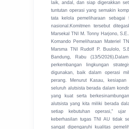
laik, andal, dan siap digerakkan s
tuntutan operasi yang semakin komp
tata kelola pemeliharaan sebagai
nasional.Komitmen tersebut diteg
Marsekal TNI M. Tonny Harjono, S.E
Komando Pemeliharaan Materiel TN
Marsma TNI Rudolf P. Buulolo, S.
Bandung, Rabu (13/5/2026).Dal
perkembangan lingkungan strateg
digunakan, baik dalam operasi mil
perang. Menurut Kasau, kesiapan 
seluruh alutsista berada dalam kond
yang kuat serta berkesinambungan.
alutsista yang kita miliki berada d
setiap kebutuhan operasi,” uj
keberhasilan tugas TNI AU tidak s
sangat dipengaruhi kualitas peme