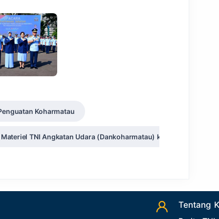
 Penguatan Koharmatau
ateriel TNI Angkatan Udara (Dankoharmatau) kepada Marsma TNI 
Tentang 