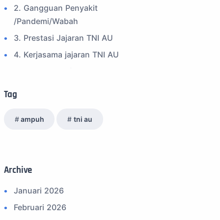
2. Gangguan Penyakit
/Pandemi/Wabah
3. Prestasi Jajaran TNI AU
4. Kerjasama jajaran TNI AU
5. Peran Positif TNI AU
6. Kegiatan Inspiratif
Tag
7. Spam Bukan Berita TNI
ampuh
tni au
8. SPAM Sosial Media
9. Tni au
10. Masalah anggota TNI AU
Archive
11. Info Operasi dan Latihan
12. Federasi Aero Sport Indonesia
Januari 2026
13. Satuan Karya Dirgantara - Pramuka
Februari 2026