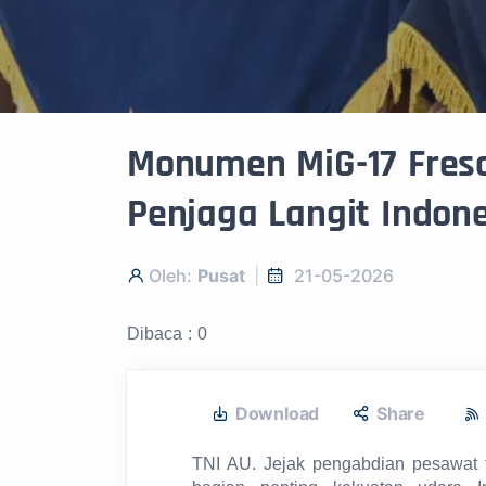
Monumen MiG-17 Fres
Penjaga Langit Indon
Oleh:
Pusat
21-05-2026
Dibaca : 0
Download
Share
TNI AU. Jejak pengabdian pesawat 