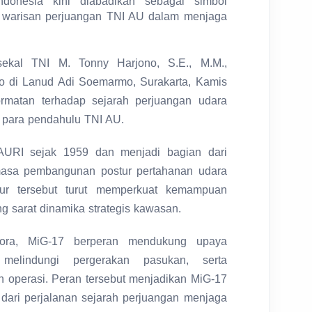
ndonesia kini diabadikan sebagai simbol
n warisan perjuangan TNI AU dalam menjaga
ekal TNI M. Tonny Harjono, S.E., M.M.,
 di Lanud Adi Soemarmo, Surakarta, Kamis
ormatan terhadap sejarah perjuangan udara
n para pendahulu TNI AU.
AURI sejak 1959 dan menjadi bagian dari
asa pembangunan postur pertahanan udara
pur tersebut turut memperkuat kemampuan
g sarat dinamika strategis kawasan.
kora, MiG-17 berperan mendukung upaya
melindungi pergerakan pasukan, serta
ah operasi. Peran tersebut menjadikan MiG-17
an dari perjalanan sejarah perjuangan menjaga