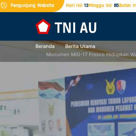
Pengunjung Website
Hari Ini:
13
Minggu Ini:
85
Bulan In
Beranda
Berita Utama
Monumen MiG-17 Fresco Hidupkan War