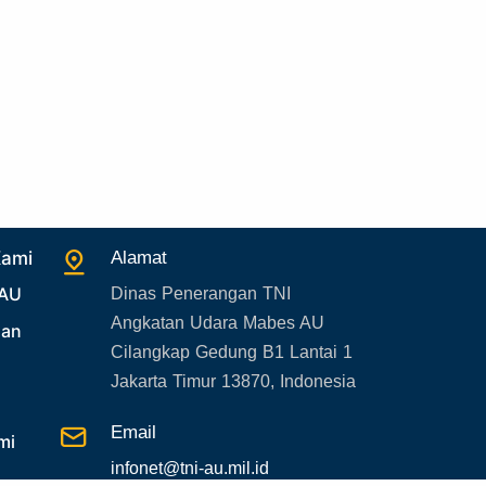
27. Politik
28. Bukan Berita TNI AU
29. Akademik
30. Organisasi TNI
31. SPAM
32. Agenda KASAU
33. Agenda Presiden
Kami
Alamat
34. Agenda Kabupaten/Kota
 AU
Dinas Penerangan TNI
35. Gangguan bandara
Angkatan Udara Mabes AU
uan
Cilangkap Gedung B1 Lantai 1
36. Kecelakaan pesawat TNI
Jakarta Timur 13870, Indonesia
37. Kecelakaan pesawat swasta
38. Bencana Alam
Email
mi
39. Gangguan KAMTIBMAS
infonet@tni-au.mil.id