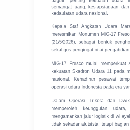
bagian penting kekuatan udara I
semangat juang, kesiapsiagaan, da
kedaulatan udara nasional.
Kepala Staf Angkatan Udara Mars
meresmikan Monumen MiG-17 Fresco
(21/5/2026), sebagai bentuk pengh
sekaligus pengingat nilai pengabdia
MiG-17 Fresco mulai memperkuat 
kekuatan Skadron Udara 11 pada m
nasional. Kehadiran pesawat tem
operasi udara Indonesia pada era yan
Dalam Operasi Trikora dan Dwi
memperoleh keunggulan udara, 
mengamankan jalur logistik di wilay
tidak sekadar alutsista, tetapi bagi