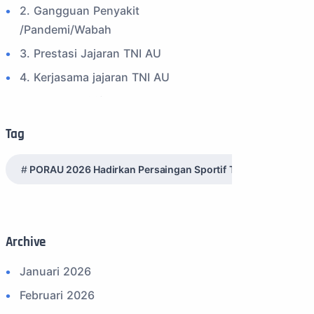
2. Gangguan Penyakit
/Pandemi/Wabah
3. Prestasi Jajaran TNI AU
4. Kerjasama jajaran TNI AU
5. Peran Positif TNI AU
6. Kegiatan Inspiratif
Tag
7. Spam Bukan Berita TNI
PORAU 2026 Hadirkan Persaingan Sportif Tujuh Cabang Ola
8. SPAM Sosial Media
9. Tni au
10. Masalah anggota TNI AU
Archive
11. Info Operasi dan Latihan
12. Federasi Aero Sport Indonesia
Januari 2026
13. Satuan Karya Dirgantara - Pramuka
Februari 2026