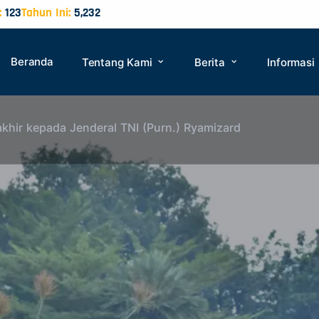
:
123
Tahun Ini:
5,232
Beranda
Tentang Kami
Berita
Informasi
hir kepada Jenderal TNI (Purn.) Ryamizard