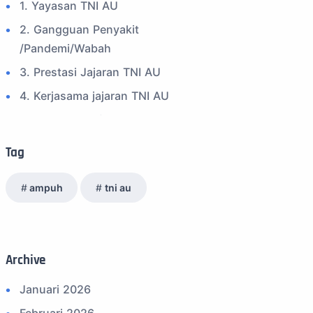
1. Yayasan TNI AU
2. Gangguan Penyakit
/Pandemi/Wabah
3. Prestasi Jajaran TNI AU
4. Kerjasama jajaran TNI AU
5. Peran Positif TNI AU
6. Kegiatan Inspiratif
Tag
7. Spam Bukan Berita TNI
ampuh
tni au
8. SPAM Sosial Media
9. Tni au
10. Masalah anggota TNI AU
Archive
11. Info Operasi dan Latihan
12. Federasi Aero Sport Indonesia
Januari 2026
13. Satuan Karya Dirgantara - Pramuka