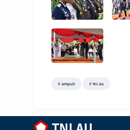
ampuh
tni au