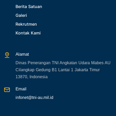
29. Akademik
Berita Satuan
30. Organisasi TNI
Galeri
31. SPAM
Rekrutmen
32. Agenda KASAU
Kontak Kami
33. Agenda Presiden
34. Agenda Kabupaten/Kota
Alamat
35. Gangguan bandara
Dinas Penerangan TNI Angkatan Udara Mabes AU
36. Kecelakaan pesawat TNI
Cilangkap Gedung B1 Lantai 1 Jakarta Timur
37. Kecelakaan pesawat swasta
13870, Indonesia
38. Bencana Alam
Email
39. Gangguan KAMTIBMAS
infonet@tni-au.mil.id