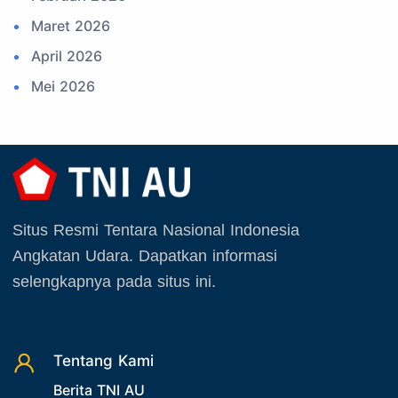
16. Sertijab
Maret 2026
17. Potensi Kedirgantaraan
April 2026
18. Kegiatan Kedirgantaraan
Mei 2026
19. Agenda TNI
Juni 2026
20. Agenda TNI AU
Juli 2026
21. Latihan TNI AU
Agustus 2026
22. Latihan TNI
September 2025
23. Operasi TNI
Situs Resmi Tentara Nasional Indonesia
Oktober 2025
24. Operasi TNI AU
Angkatan Udara. Dapatkan informasi
November 2025
selengkapnya pada situs ini.
25. Agenda PIA Ardhya Garini
Desember 2025
26. Agenda Yasarini
27. Politik
Tentang Kami
28. Bukan Berita TNI AU
Berita TNI AU