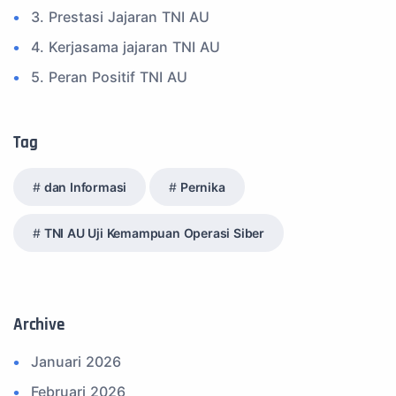
3. Prestasi Jajaran TNI AU
4. Kerjasama jajaran TNI AU
5. Peran Positif TNI AU
6. Kegiatan Inspiratif
7. Spam Bukan Berita TNI
Tag
8. SPAM Sosial Media
dan Informasi
Pernika
9. Tni au
10. Masalah anggota TNI AU
TNI AU Uji Kemampuan Operasi Siber
11. Info Operasi dan Latihan
12. Federasi Aero Sport Indonesia
13. Satuan Karya Dirgantara - Pramuka
Archive
14. Komite Olahraga Militer Indonesia (komi)
Januari 2026
15. Upacara
Februari 2026