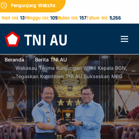
Pengunjung Website
Hari Ini:
13
Minggu Ini:
109
Bulan Ini:
157
Tahun Ini:
5,266
Beranda
Berita TNI AU
Wakasau Terima Kunjungan Wakil Kepala BGN,
Tegaskan Komitmen TNI AU Sukseskan MBG