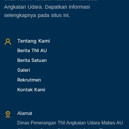
Oktober 2025
22. Latihan TNI
Angkatan Udara. Dapatkan informasi
November 2025
23. Operasi TNI
selengkapnya pada situs ini.
Desember 2025
24. Operasi TNI AU
25. Agenda PIA Ardhya Garini
26. Agenda Yasarini
Tentang Kami
Berita TNI AU
27. Politik
Berita Satuan
28. Bukan Berita TNI AU
Galeri
29. Akademik
Rekrutmen
30. Organisasi TNI
Kontak Kami
31. SPAM
32. Agenda KASAU
33. Agenda Presiden
Alamat
34. Agenda Kabupaten/Kota
Dinas Penerangan TNI Angkatan Udara Mabes AU
35. Gangguan bandara