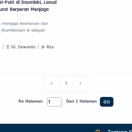
I-Polri di Saumlaki, Lanud
urut Berperan Menjaga
a menjaga keamanan dan
 (Kamtibmas) di wilayah
1
IG. Dewanto
Rss
«
1
»
Ke Halaman
Dari 1 Halaman
GO
Tentang 