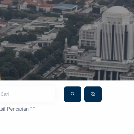
Cari
sil Pencarian
""