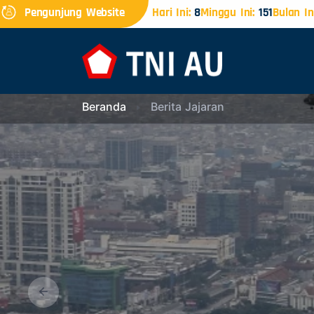
Pengunjung Website
Hari Ini:
8
Minggu Ini:
151
Bulan Ini
Beranda
Berita Jajaran