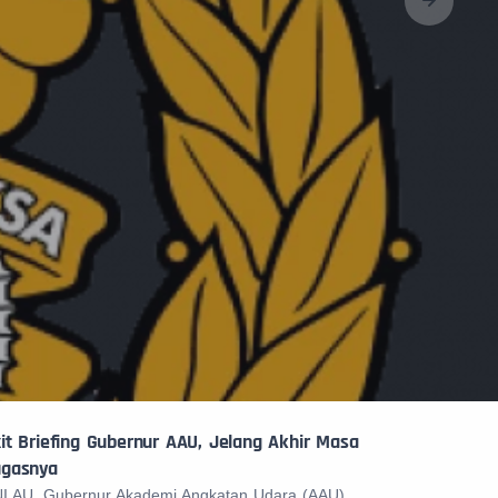
it Briefing Gubernur AAU, Jelang Akhir Masa
ugasnya
I AU. Gubernur Akademi Angkatan Udara (AAU)