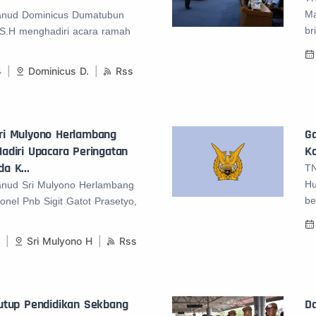
Ma
anud Dominicus Dumatubun
br
i,S.H menghadiri acara ramah
4
Dominicus D.
Rss
i Mulyono Herlambang
G
diri Upacara Peringatan
K
a K...
TN
Hu
nud Sri Mulyono Herlambang
be
nel Pnb Sigit Gatot Prasetyo,
5
Sri Mulyono H
Rss
utup Pendidikan Sekbang
D