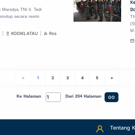
K
Da
 Marsdya TNI Ir. Tedi
menutup secara resmi
TN
(S
M.
KODIKLATAU
Rss
«
1
2
3
4
5
»
Ke Halaman
Dari 204 Halaman
GO
Tentang 