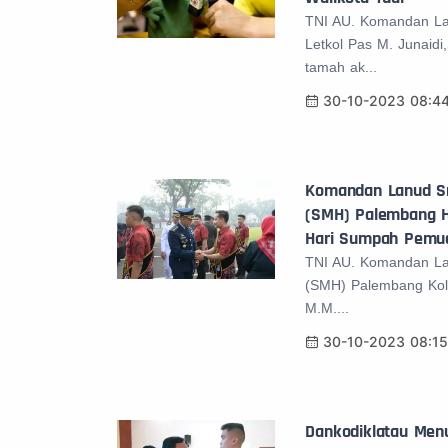
TNI AU. Komandan L
Letkol Pas M. Junaid
tamah ak...
30-10-2023 08:4
Komandan Lanud Sr
(SMH) Palembang Ha
Hari Sumpah Pemud
TNI AU. Komandan La
(SMH) Palembang Kolo
M.M....
30-10-2023 08:1
Dankodiklatau Men