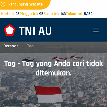
Pengunjung Website
Hari Ini:
23
Minggu Ini:
95
Bulan Ini:
143
Tahun Ini:
5,252
Beranda
Tag
Tag - Tag yang Anda cari tidak
ditemukan.