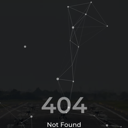
4
0
4
Not Found