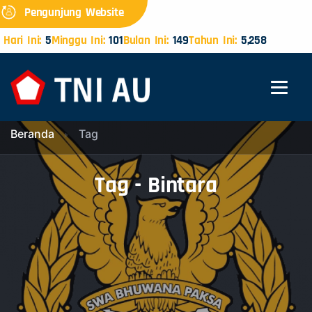
Pengunjung Website
Hari Ini:
5
Minggu Ini:
101
Bulan Ini:
149
Tahun Ini:
5,258
Beranda
Tag
Tag - Bintara