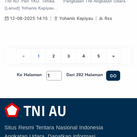
TNI AU. Pen YKU. Timika. Pangkalan TNI Angkatan Udara
(Lanud) Yohanis Kapiyau...
12-08-2025 14:15
Yohanis Kapiyau
Rss
«
1
2
3
4
5
»
Ke Halaman
Dari 282 Halaman
GO
Situs Resmi Tentara Nasional Indonesia
Angkatan Udara. Dapatkan informasi