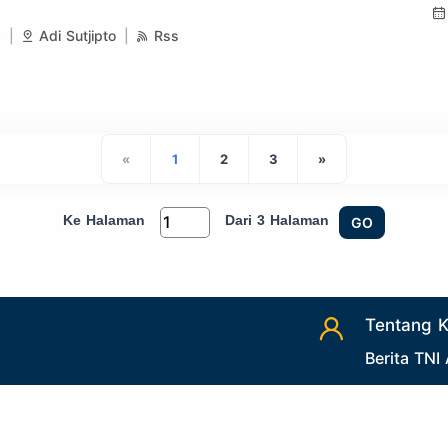
3
Adi Sutjipto
Rss
«
1
2
3
»
Ke Halaman
Dari 3 Halaman
GO
Tentang 
Berita TNI
Berita Sat
Galeri