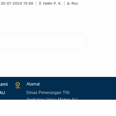
30-07-2024 15:49
Halim P. K.
Rss
Kami
Alamat
 AU
Dinas Penerangan TNI
Angkatan Udara Mabes AU
uan
Cilangkap Gedung B1 Lantai 1
Jakarta Timur 13870, Indonesia