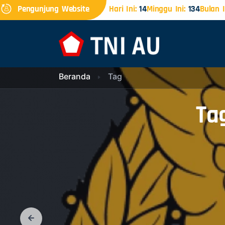
Pengunjung Website
Hari Ini:
14
Minggu Ini:
134
Bulan I
Beranda
Tag
Ta