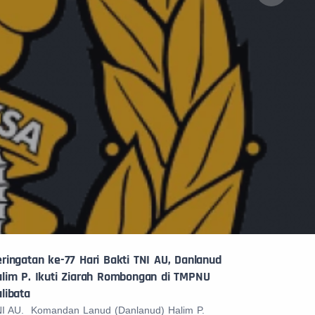
ringatan ke-77 Hari Bakti TNI AU, Danlanud
alim P. Ikuti Ziarah Rombongan di TMPNU
libata
I AU. Komandan Lanud (Danlanud) Halim P.