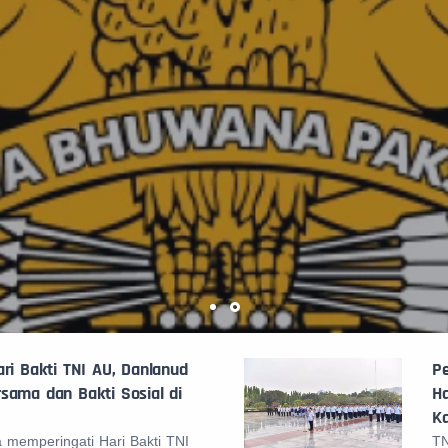
ri Bakti TNI AU, Danlanud
Pe
sama dan Bakti Sosial di
H
Ka
 memperingati Hari Bakti TNI
TN