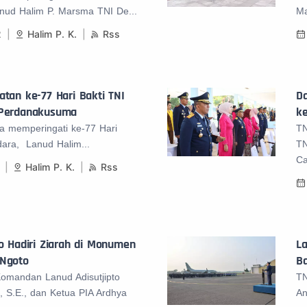
nud Halim P. Marsma TNI De...
Ma
2
Halim P. K.
Rss
atan ke-77 Hari Bakti TNI
Da
 Perdanakusuma
ke
a memperingati ke-77 Hari
TN
dara, Lanud Halim...
TN
Ca
Halim P. K.
Rss
to Hadiri Ziarah di Monumen
La
 Ngoto
B
Komandan Lanud Adisutjipto
TN
 S.E., dan Ketua PIA Ardhya
An