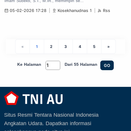
Imam Subekti, S.T., M.IR., memimpin se...
05-02-2026 17:28
Kosekhanudnas 1
Rss
«
1
2
3
4
5
»
Ke Halaman
Dari 55 Halaman
GO
Situs Resmi Tentara Nasional Indonesia
Angkatan Udara. Dapatkan informasi