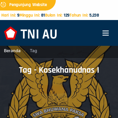
Pengunjung Website
Hari Ini:
9
Minggu Ini:
81
Bulan Ini:
129
Tahun Ini:
5,238
Beranda
Tag
Tag - Kosekhanudnas I