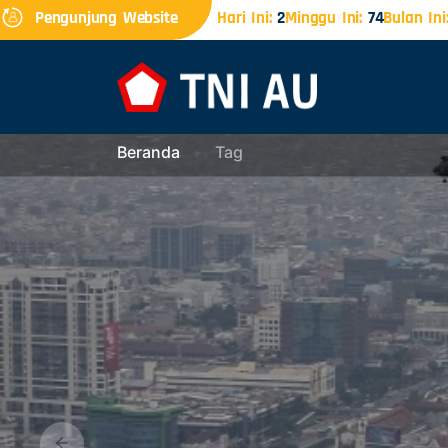
Pengunjung Website
Hari Ini:
2
Minggu Ini:
74
Bulan Ini
Beranda
Tag