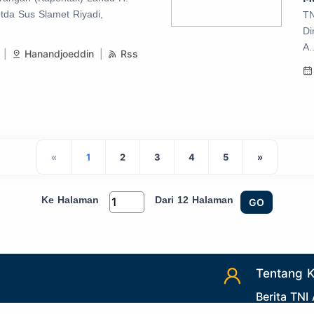
tda Sus Slamet Riyadi,
TN
Di
A.
Hanandjoeddin
Rss
«
1
2
3
4
5
»
Ke Halaman
Dari 12 Halaman
GO
Tentang 
Berita TNI