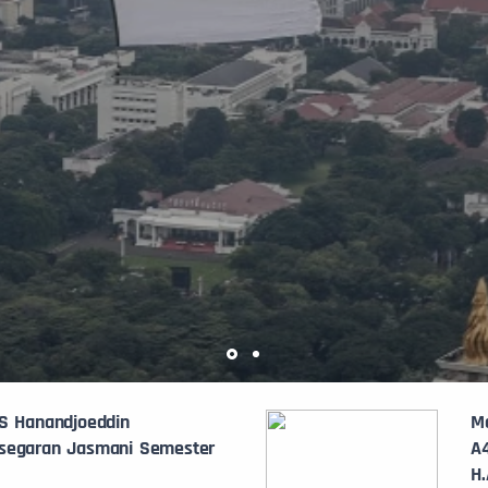
S Hanandjoeddin
Mo
segaran Jasmani Semester
A
H.