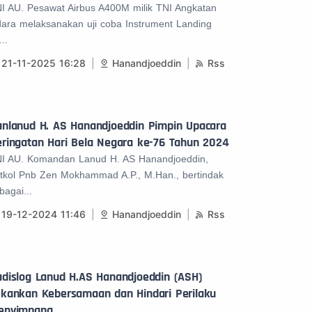
I AU. Pesawat Airbus A400M milik TNI Angkatan
ara melaksanakan uji coba Instrument Landing
...
21-11-2025 16:28
Hanandjoeddin
Rss
anlanud H. AS Hanandjoeddin Pimpin Upacara
ringatan Hari Bela Negara ke-76 Tahun 2024
I AU. Komandan Lanud H. AS Hanandjoeddin,
tkol Pnb Zen Mokhammad A.P., M.Han., bertindak
bagai...
19-12-2024 11:46
Hanandjoeddin
Rss
adislog Lanud H.AS Hanandjoeddin (ASH)
ekankan Kebersamaan dan Hindari Perilaku
enyimpang