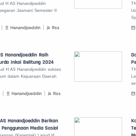
nud H AS Hanandjoeddin
TN
segaran Jasmani Semester II
Ud
Sy
Hanandjoeddin
Rss
AS Hanandjoeddin Raih
D
rda Inkai Belitung 2024
Pe
nud H.AS Hanandjoeddin sukses
TN
umum dalam Kejuaraan Daerah
Le
se
3
Hanandjoeddin
Rss
 AS Hanandjoeddin Berikan
K
t Penggunaan Media Sosial
T
M
rangan (Kapentak) Lanud H.