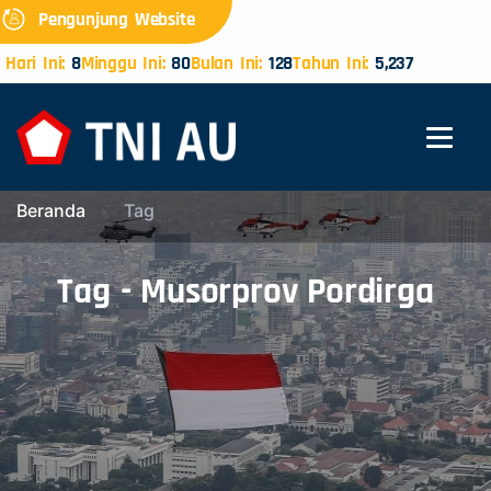
Pengunjung Website
Hari Ini:
8
Minggu Ini:
80
Bulan Ini:
128
Tahun Ini:
5,237
Beranda
Tag
Tag - Musorprov Pordirga