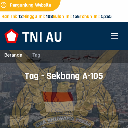
Pengunjung Website
Hari Ini:
12
Minggu Ini:
108
Bulan Ini:
156
Tahun Ini:
5,265
Beranda
Tag
Tag - Sekbang A-105