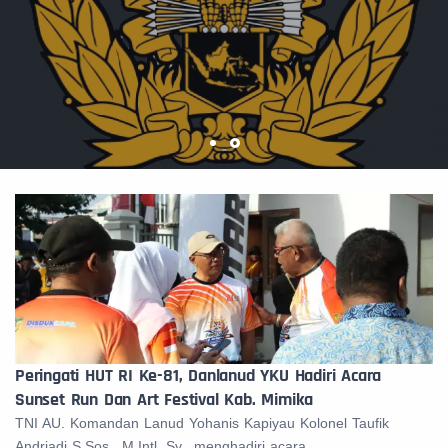
Peringati HUT RI Ke-81, Danlanud YKU Hadiri Acara
Sunset Run Dan Art Festival Kab. Mimika
TNI AU. Komandan Lanud Yohanis Kapiyau Kolonel Taufik
Andriadi S.Sos., M.Intl. Sy., menghadiri acara...