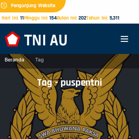
Pengunjung Website
Hari Ini:
11
Minggu Ini:
154
Bulan Ini:
202
Tahun Ini:
5,311
Beranda
Tag
Tag - puspentni