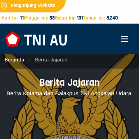
Pengunjung Website
Hari Ini:
11
Minggu Ini:
83
Bulan Ini:
131
Tahun Ini:
5,240
Beranda
Berita Jajaran
Berita Jajaran
Berita Kotama dan Balakpus TNI Angkatan Udara.