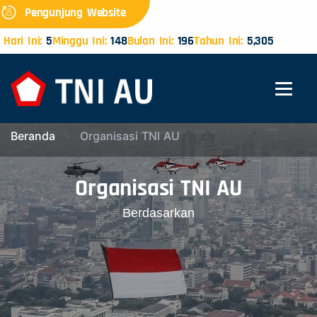
Pengunjung Website
Hari Ini:
5
Minggu Ini:
148
Bulan Ini:
196
Tahun Ini:
5,305
Beranda
Organisasi TNI AU
Organisasi TNI AU
Berdasarkan