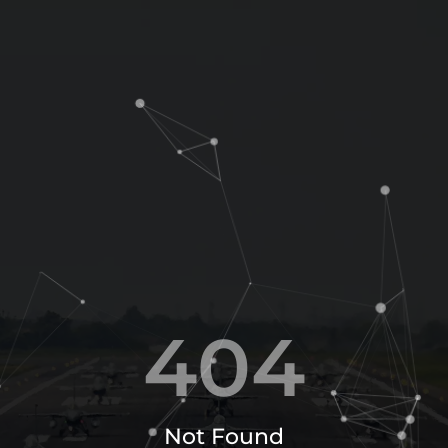
4
0
4
Not Found