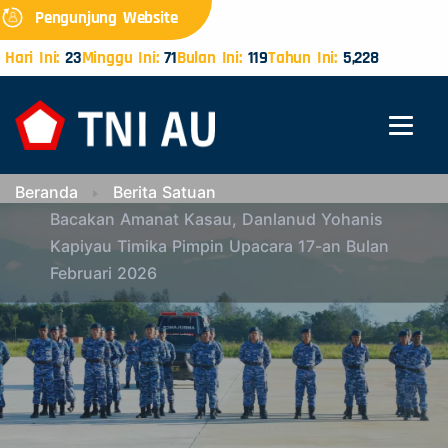
Pengunjung Website
Hari Ini:
23
Minggu Ini:
71
Bulan Ini:
119
Tahun Ini:
5,228
Beranda
Berita Satuan
Bacakan Amanat Kasau, Danlanud Yohanis
Kapiyau Timika Pimpin Upacara 17-an Bulan
Februari 2026