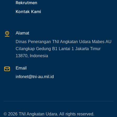
Rekrutmen
32. Agenda KASAU
Kontak Kami
33. Agenda Presiden
34. Agenda Kabupaten/Kota
Alamat
35. Gangguan bandara
Dinas Penerangan TNI Angkatan Udara Mabes AU
36. Kecelakaan pesawat TNI
Cilangkap Gedung B1 Lantai 1 Jakarta Timur
37. Kecelakaan pesawat swasta
13870, Indonesia
38. Bencana Alam
Email
39. Gangguan KAMTIBMAS
infonet@tni-au.mil.id
© 2026 TNI Angkatan Udara. All rights reserved.