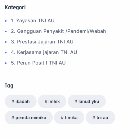
Kategori
1. Yayasan TNI AU
2. Gangguan Penyakit /Pandemi/Wabah
3. Prestasi Jajaran TNI AU
4. Kerjasama jajaran TNI AU
5. Peran Positif TNI AU
6. Kegiatan Inspiratif
7. Spam Bukan Berita TNI
Tag
8. SPAM Sosial Media
ibadah
imlek
lanud yku
9. Tni au
10. Masalah anggota TNI AU
pemda mimika
timika
tni au
11. Info Operasi dan Latihan
12. Federasi Aero Sport Indonesia