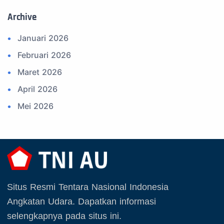
13. Satuan Karya Dirgantara - Pramuka
Archive
14. Komite Olahraga Militer Indonesia (komi)
Januari 2026
15. Upacara
Februari 2026
16. Sertijab
Maret 2026
17. Potensi Kedirgantaraan
April 2026
18. Kegiatan Kedirgantaraan
Mei 2026
19. Agenda TNI
Juni 2026
20. Agenda TNI AU
Juli 2026
21. Latihan TNI AU
Agustus 2026
22. Latihan TNI
September 2025
23. Operasi TNI
Situs Resmi Tentara Nasional Indonesia
Oktober 2025
24. Operasi TNI AU
Angkatan Udara. Dapatkan informasi
November 2025
selengkapnya pada situs ini.
25. Agenda PIA Ardhya Garini