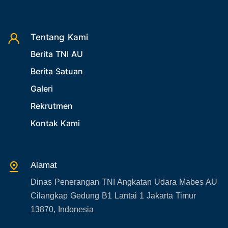
Desember 2025
26. Agenda Yasarini
27. Politik
Tentang Kami
28. Bukan Berita TNI AU
Berita TNI AU
29. Akademik
Berita Satuan
30. Organisasi TNI
Galeri
31. SPAM
Rekrutmen
32. Agenda KASAU
Kontak Kami
33. Agenda Presiden
34. Agenda Kabupaten/Kota
Alamat
35. Gangguan bandara
Dinas Penerangan TNI Angkatan Udara Mabes AU
36. Kecelakaan pesawat TNI
Cilangkap Gedung B1 Lantai 1 Jakarta Timur
37. Kecelakaan pesawat swasta
13870, Indonesia
38. Bencana Alam