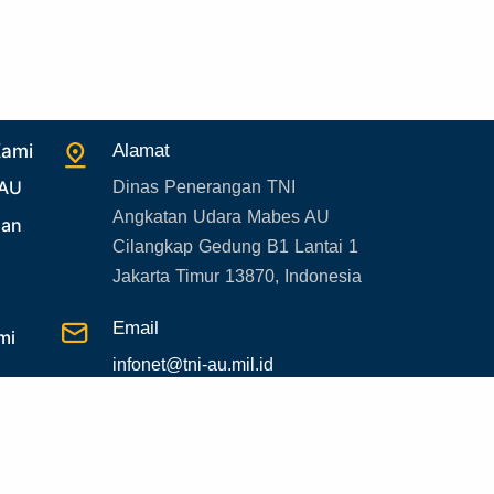
27. Politik
28. Bukan Berita TNI AU
29. Akademik
30. Organisasi TNI
Kami
Alamat
31. SPAM
 AU
Dinas Penerangan TNI
32. Agenda KASAU
Angkatan Udara Mabes AU
uan
Cilangkap Gedung B1 Lantai 1
33. Agenda Presiden
Jakarta Timur 13870, Indonesia
34. Agenda Kabupaten/Kota
35. Gangguan bandara
Email
mi
36. Kecelakaan pesawat TNI
infonet@tni-au.mil.id
37. Kecelakaan pesawat swasta
38. Bencana Alam
39. Gangguan KAMTIBMAS