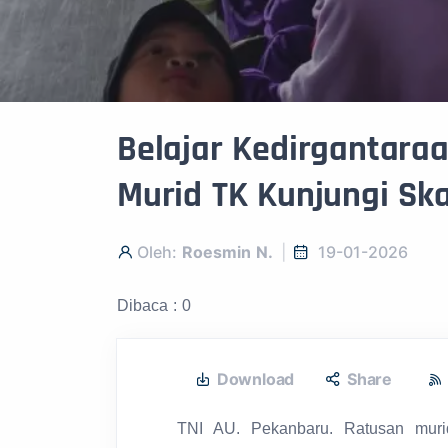
Belajar Kedirgantaraa
Murid TK Kunjungi Sk
Oleh:
Roesmin N.
19-01-2026
Dibaca : 0
Download
Share
TNI AU. Pekanbaru. Ratusan muri