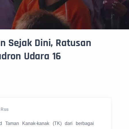
n Sejak Dini, Ratusan
adron Udara 16
Rss
d Taman Kanak-kanak (TK) dari berbagai