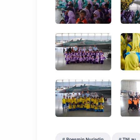
Roesmin Nurjadin
TNI au