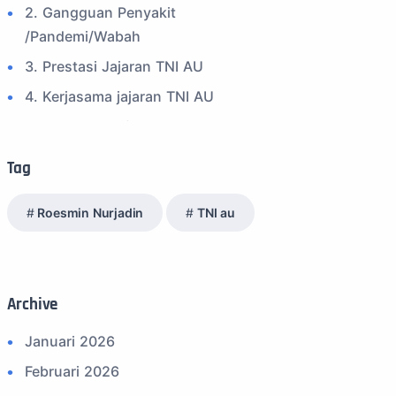
2. Gangguan Penyakit
/Pandemi/Wabah
3. Prestasi Jajaran TNI AU
4. Kerjasama jajaran TNI AU
5. Peran Positif TNI AU
6. Kegiatan Inspiratif
Tag
7. Spam Bukan Berita TNI
Roesmin Nurjadin
TNI au
8. SPAM Sosial Media
9. Tni au
10. Masalah anggota TNI AU
Archive
11. Info Operasi dan Latihan
12. Federasi Aero Sport Indonesia
Januari 2026
13. Satuan Karya Dirgantara - Pramuka
Februari 2026