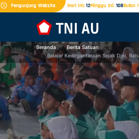
Pengunjung Website
Hari Ini:
12
Minggu Ini:
108
Bulan I
Beranda
Berita Satuan
Belajar Kedirgantaraan Sejak Dini, R