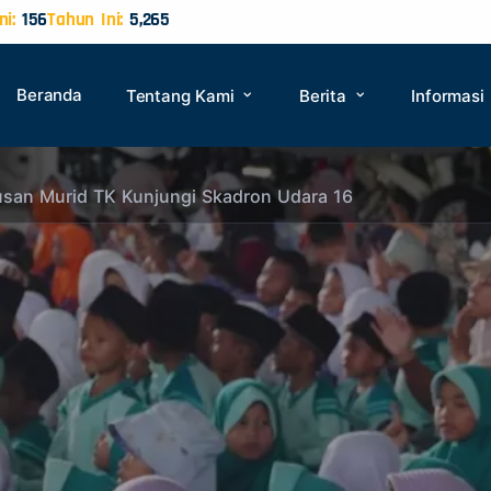
ni:
156
Tahun Ini:
5,265
Beranda
Tentang Kami
Berita
Informasi
atusan Murid TK Kunjungi Skadron Udara 16