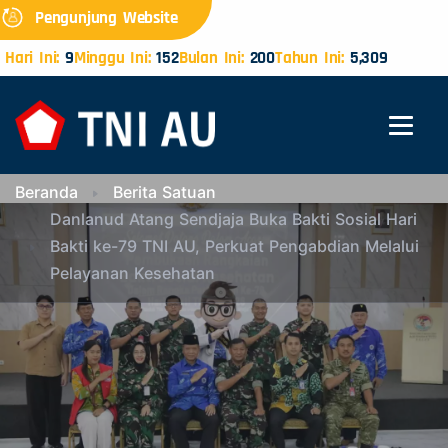
Pengunjung Website
Hari Ini:
9
Minggu Ini:
152
Bulan Ini:
200
Tahun Ini:
5,309
Beranda
Berita Satuan
Danlanud Atang Sendjaja Buka Bakti Sosial Hari
Bakti ke-79 TNI AU, Perkuat Pengabdian Melalui
Pelayanan Kesehatan