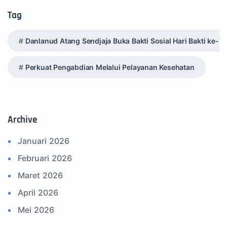
7. Spam Bukan Berita TNI
Tag
8. SPAM Sosial Media
Danlanud Atang Sendjaja Buka Bakti Sosial Hari Bakti ke-7
9. Tni au
10. Masalah anggota TNI AU
Perkuat Pengabdian Melalui Pelayanan Kesehatan
11. Info Operasi dan Latihan
12. Federasi Aero Sport Indonesia
13. Satuan Karya Dirgantara - Pramuka
Archive
14. Komite Olahraga Militer Indonesia (komi)
Januari 2026
15. Upacara
Februari 2026
16. Sertijab
Maret 2026
17. Potensi Kedirgantaraan
April 2026
18. Kegiatan Kedirgantaraan
Mei 2026
19. Agenda TNI