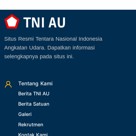
Juni 2026
20. Agenda TNI AU
Juli 2026
21. Latihan TNI AU
Agustus 2026
22. Latihan TNI
September 2025
23. Operasi TNI
Situs Resmi Tentara Nasional Indonesia
Oktober 2025
24. Operasi TNI AU
Angkatan Udara. Dapatkan informasi
November 2025
selengkapnya pada situs ini.
25. Agenda PIA Ardhya Garini
Desember 2025
26. Agenda Yasarini
27. Politik
Tentang Kami
28. Bukan Berita TNI AU
Berita TNI AU
29. Akademik
Berita Satuan
30. Organisasi TNI
Galeri
31. SPAM
Rekrutmen
32. Agenda KASAU
Kontak Kami