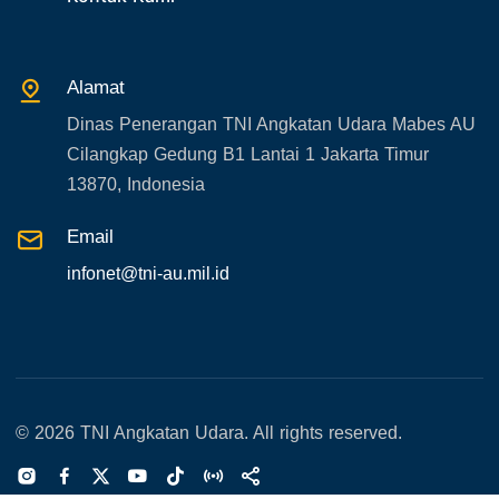
33. Agenda Presiden
34. Agenda Kabupaten/Kota
Alamat
35. Gangguan bandara
Dinas Penerangan TNI Angkatan Udara Mabes AU
36. Kecelakaan pesawat TNI
Cilangkap Gedung B1 Lantai 1 Jakarta Timur
37. Kecelakaan pesawat swasta
13870, Indonesia
38. Bencana Alam
Email
39. Gangguan KAMTIBMAS
infonet@tni-au.mil.id
© 2026 TNI Angkatan Udara. All rights reserved.