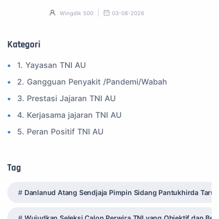
Wingdik 500
03-08-2026
Kategori
1. Yayasan TNI AU
2. Gangguan Penyakit /Pandemi/Wabah
3. Prestasi Jajaran TNI AU
4. Kerjasama jajaran TNI AU
5. Peran Positif TNI AU
6. Kegiatan Inspiratif
7. Spam Bukan Berita TNI
Tag
8. SPAM Sosial Media
Danlanud Atang Sendjaja Pimpin Sidang Pantukhirda Taruna
9. Tni au
10. Masalah anggota TNI AU
Wujudkan Seleksi Calon Perwira TNI yang Objektif dan Beri