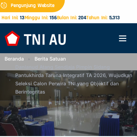
Pengunjung Website
Hari Ini:
13
Minggu Ini:
156
Bulan Ini:
204
Tahun Ini:
5,313
Beranda
Berita Satuan
Danlanud Atang Sendjaja Pimpin Sidang
Pantukhirda Taruna Integratif TA 2026, Wujudkan
Seleksi Calon Perwira TNI yang Objektif dan
Berintegritas