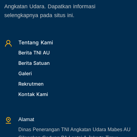
Oktober 2025
24. Operasi TNI AU
Angkatan Udara. Dapatkan informasi
November 2025
selengkapnya pada situs ini.
25. Agenda PIA Ardhya Garini
Desember 2025
26. Agenda Yasarini
27. Politik
Tentang Kami
28. Bukan Berita TNI AU
Berita TNI AU
29. Akademik
Berita Satuan
30. Organisasi TNI
Galeri
31. SPAM
Rekrutmen
32. Agenda KASAU
Kontak Kami
33. Agenda Presiden
34. Agenda Kabupaten/Kota
Alamat
35. Gangguan bandara
Dinas Penerangan TNI Angkatan Udara Mabes AU
36. Kecelakaan pesawat TNI