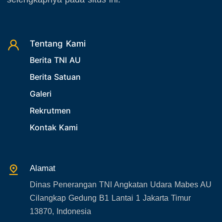
Desember 2025
24. Operasi TNI AU
25. Agenda PIA Ardhya Garini
26. Agenda Yasarini
Tentang Kami
Berita TNI AU
27. Politik
Berita Satuan
28. Bukan Berita TNI AU
Galeri
29. Akademik
Rekrutmen
30. Organisasi TNI
Kontak Kami
31. SPAM
32. Agenda KASAU
33. Agenda Presiden
Alamat
34. Agenda Kabupaten/Kota
Dinas Penerangan TNI Angkatan Udara Mabes AU
35. Gangguan bandara
Cilangkap Gedung B1 Lantai 1 Jakarta Timur
36. Kecelakaan pesawat TNI
13870, Indonesia