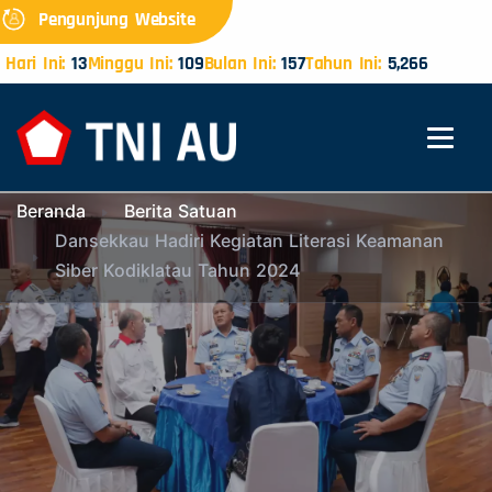
Pengunjung Website
Hari Ini:
13
Minggu Ini:
109
Bulan Ini:
157
Tahun Ini:
5,266
Beranda
Berita Satuan
Dansekkau Hadiri Kegiatan Literasi Keamanan
Siber Kodiklatau Tahun 2024