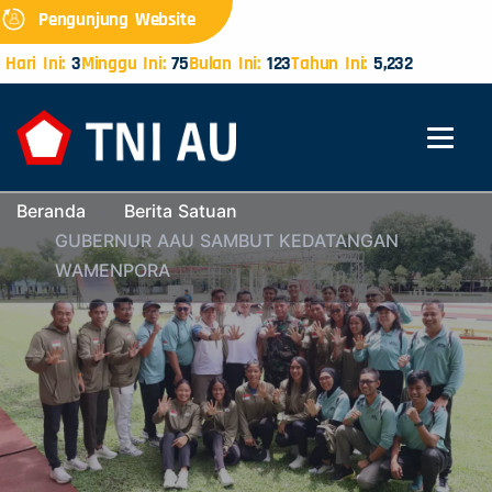
Pengunjung Website
Hari Ini:
3
Minggu Ini:
75
Bulan Ini:
123
Tahun Ini:
5,232
Beranda
Berita Satuan
GUBERNUR AAU SAMBUT KEDATANGAN
WAMENPORA