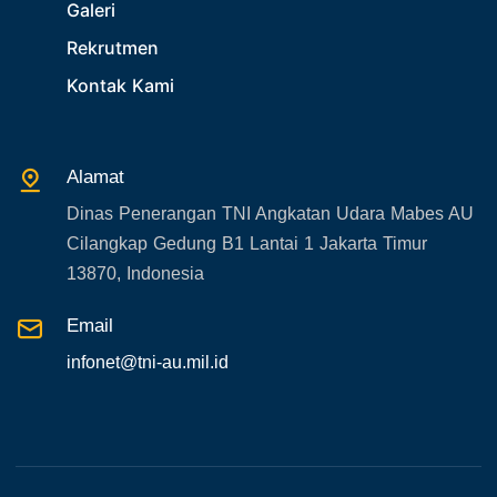
Galeri
29. Akademik
Rekrutmen
30. Organisasi TNI
Kontak Kami
31. SPAM
32. Agenda KASAU
33. Agenda Presiden
Alamat
34. Agenda Kabupaten/Kota
Dinas Penerangan TNI Angkatan Udara Mabes AU
35. Gangguan bandara
Cilangkap Gedung B1 Lantai 1 Jakarta Timur
36. Kecelakaan pesawat TNI
13870, Indonesia
37. Kecelakaan pesawat swasta
Email
38. Bencana Alam
infonet@tni-au.mil.id
39. Gangguan KAMTIBMAS