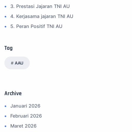
3. Prestasi Jajaran TNI AU
4. Kerjasama jajaran TNI AU
5. Peran Positif TNI AU
6. Kegiatan Inspiratif
7. Spam Bukan Berita TNI
Tag
8. SPAM Sosial Media
AAU
9. Tni au
10. Masalah anggota TNI AU
11. Info Operasi dan Latihan
Archive
12. Federasi Aero Sport Indonesia
Januari 2026
13. Satuan Karya Dirgantara - Pramuka
Februari 2026
14. Komite Olahraga Militer Indonesia (komi)
Maret 2026
15. Upacara