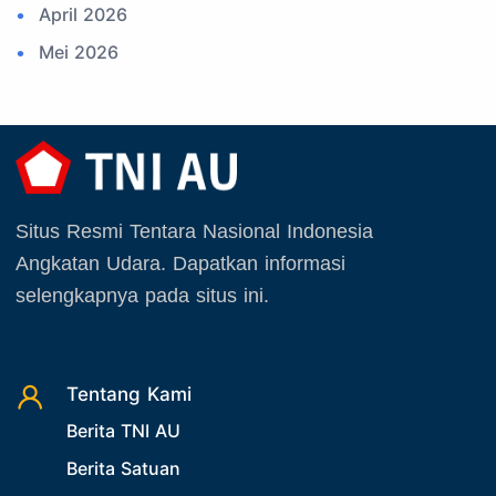
April 2026
16. Sertijab
Mei 2026
17. Potensi Kedirgantaraan
Juni 2026
18. Kegiatan Kedirgantaraan
Juli 2026
19. Agenda TNI
Agustus 2026
20. Agenda TNI AU
September 2025
21. Latihan TNI AU
Situs Resmi Tentara Nasional Indonesia
Oktober 2025
22. Latihan TNI
Angkatan Udara. Dapatkan informasi
November 2025
23. Operasi TNI
selengkapnya pada situs ini.
Desember 2025
24. Operasi TNI AU
25. Agenda PIA Ardhya Garini
26. Agenda Yasarini
Tentang Kami
Berita TNI AU
27. Politik
Berita Satuan
28. Bukan Berita TNI AU