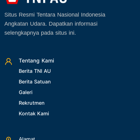
28. Bukan Berita TNI AU
September 2025
29. Akademik
Situs Resmi Tentara Nasional Indonesia
Oktober 2025
30. Organisasi TNI
Angkatan Udara. Dapatkan informasi
November 2025
31. SPAM
selengkapnya pada situs ini.
Desember 2025
32. Agenda KASAU
33. Agenda Presiden
Tentang Kami
34. Agenda Kabupaten/Kota
Berita TNI AU
35. Gangguan bandara
Berita Satuan
36. Kecelakaan pesawat TNI
Galeri
37. Kecelakaan pesawat swasta
Rekrutmen
38. Bencana Alam
Kontak Kami
39. Gangguan KAMTIBMAS
Alamat