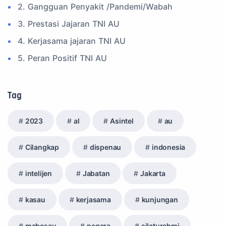
2. Gangguan Penyakit /Pandemi/Wabah
3. Prestasi Jajaran TNI AU
4. Kerjasama jajaran TNI AU
5. Peran Positif TNI AU
6. Kegiatan Inspiratif
7. Spam Bukan Berita TNI
Tag
8. SPAM Sosial Media
2023
al
Asintel
au
9. Tni au
10. Masalah anggota TNI AU
Cilangkap
dispenau
indonesia
11. Info Operasi dan Latihan
intelijen
Jabatan
Jakarta
12. Federasi Aero Sport Indonesia
13. Satuan Karya Dirgantara - Pramuka
kasau
kerjasama
kunjungan
14. Komite Olahraga Militer Indonesia (komi)
mabesau
negara
silaturahmi