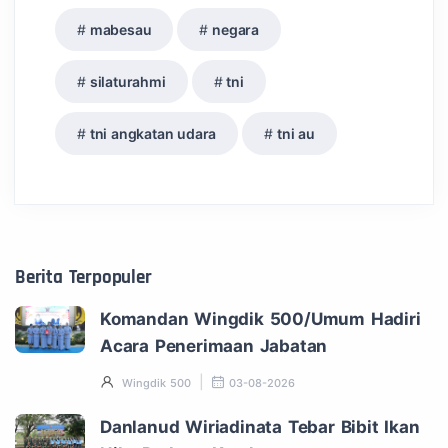
mabesau
negara
silaturahmi
tni
tni angkatan udara
tni au
Berita Terpopuler
Komandan Wingdik 500/Umum Hadiri
Acara Penerimaan Jabatan
Wingdik 500
03-08-2026
Danlanud Wiriadinata Tebar Bibit Ikan