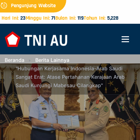
Pengunjung Website
Hari Ini:
23
Minggu Ini:
71
Bulan Ini:
119
Tahun Ini:
5,228
Beranda
Berita Lainnya
"Hubungan Kerjasama Indonesia-Arab Saudi
Sangat Erat: Atase Pertahanan Kerajaan Arab
Saudi Kunjungi Mabesau Cilangkap"