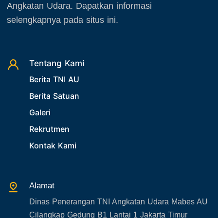
Angkatan Udara. Dapatkan informasi
November 2025
23. Operasi TNI
selengkapnya pada situs ini.
Desember 2025
24. Operasi TNI AU
25. Agenda PIA Ardhya Garini
26. Agenda Yasarini
Tentang Kami
27. Politik
Berita TNI AU
28. Bukan Berita TNI AU
Berita Satuan
29. Akademik
Galeri
30. Organisasi TNI
Rekrutmen
31. SPAM
Kontak Kami
32. Agenda KASAU
33. Agenda Presiden
Alamat
34. Agenda Kabupaten/Kota
Dinas Penerangan TNI Angkatan Udara Mabes AU
35. Gangguan bandara
Cilangkap Gedung B1 Lantai 1 Jakarta Timur