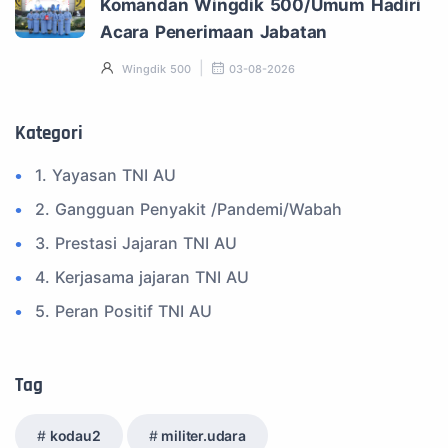
Komandan Wingdik 500/Umum Hadiri
Acara Penerimaan Jabatan
Wingdik 500
03-08-2026
Kategori
1. Yayasan TNI AU
2. Gangguan Penyakit /Pandemi/Wabah
3. Prestasi Jajaran TNI AU
4. Kerjasama jajaran TNI AU
5. Peran Positif TNI AU
6. Kegiatan Inspiratif
7. Spam Bukan Berita TNI
Tag
8. SPAM Sosial Media
kodau2
militer.udara
9. Tni au