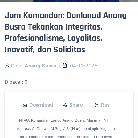
Jam Komandan: Danlanud Anang
Busra Tekankan Integritas,
Profesionalisme, Loyalitas,
Inovatif, dan Soliditas
Oleh:
Anang Busra
04-11-2025
Dibaca : 0
Download
Share
Rss
TNI AU.
Komandan Lanud Anang Busra, Marsma TNI
Andreas A. Dhewo, M.Sc., M.Si (Han) memimpin kegiatan
Jam Komandan yang berlangsung di Gedung Pandawa