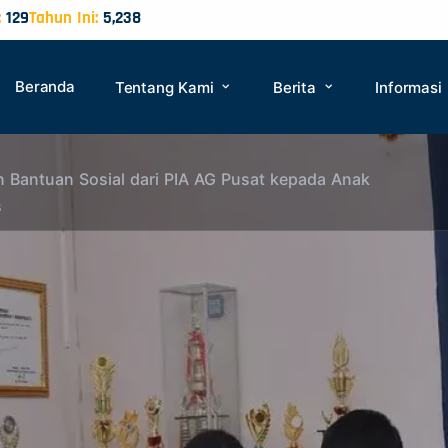
:
129
Tahun Ini:
5,238
Beranda
Tentang Kami
Berita
Informasi
 Bantuan Sosial dari PIA AG Pusat kepada Anak
s