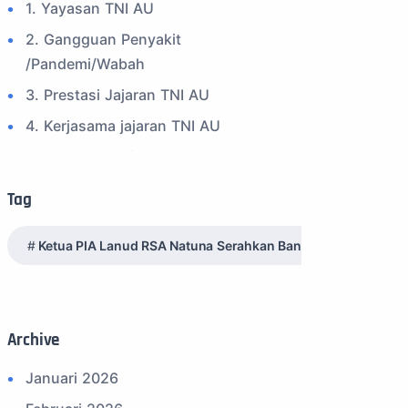
1. Yayasan TNI AU
2. Gangguan Penyakit
/Pandemi/Wabah
3. Prestasi Jajaran TNI AU
4. Kerjasama jajaran TNI AU
5. Peran Positif TNI AU
6. Kegiatan Inspiratif
Tag
7. Spam Bukan Berita TNI
Ketua PIA Lanud RSA Natuna Serahkan Bantuan Sosial dari
8. SPAM Sosial Media
9. Tni au
10. Masalah anggota TNI AU
Archive
11. Info Operasi dan Latihan
12. Federasi Aero Sport Indonesia
Januari 2026
13. Satuan Karya Dirgantara - Pramuka