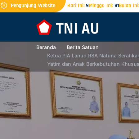
Pengunjung Website
Hari Ini:
9
Minggu Ini:
81
Bulan Ini
Beranda
Berita Satuan
Ketua PIA Lanud RSA Natuna Serahkan
Yatim dan Anak Berkebutuhan Khusu