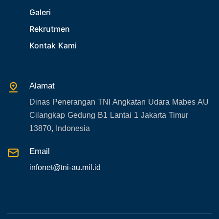
29. Akademik
Galeri
30. Organisasi TNI
Rekrutmen
31. SPAM
Kontak Kami
32. Agenda KASAU
33. Agenda Presiden
Alamat
34. Agenda Kabupaten/Kota
Dinas Penerangan TNI Angkatan Udara Mabes AU
35. Gangguan bandara
Cilangkap Gedung B1 Lantai 1 Jakarta Timur
36. Kecelakaan pesawat TNI
13870, Indonesia
37. Kecelakaan pesawat swasta
Email
38. Bencana Alam
infonet@tni-au.mil.id
39. Gangguan KAMTIBMAS