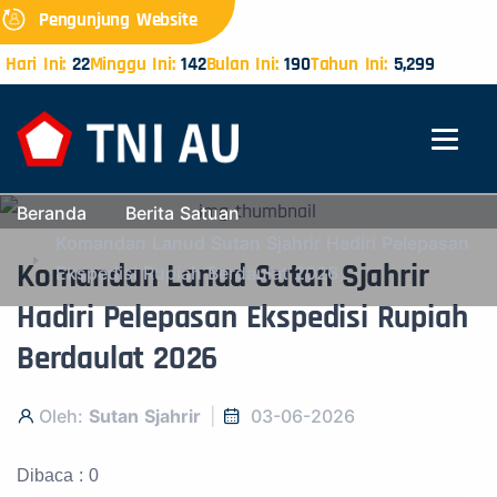
Pengunjung Website
Hari Ini:
22
Minggu Ini:
142
Bulan Ini:
190
Tahun Ini:
5,299
Beranda
Berita Satuan
Komandan Lanud Sutan Sjahrir Hadiri Pelepasan
Komandan Lanud Sutan Sjahrir
Ekspedisi Rupiah Berdaulat 2026
Hadiri Pelepasan Ekspedisi Rupiah
Berdaulat 2026
Oleh:
Sutan Sjahrir
03-06-2026
Dibaca : 0