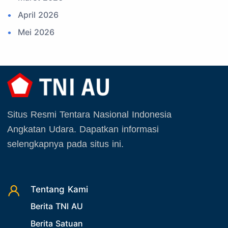
April 2026
16. Sertijab
Mei 2026
17. Potensi Kedirgantaraan
Juni 2026
18. Kegiatan Kedirgantaraan
Juli 2026
19. Agenda TNI
Agustus 2026
20. Agenda TNI AU
September 2025
21. Latihan TNI AU
Situs Resmi Tentara Nasional Indonesia
Oktober 2025
22. Latihan TNI
Angkatan Udara. Dapatkan informasi
November 2025
23. Operasi TNI
selengkapnya pada situs ini.
Desember 2025
24. Operasi TNI AU
25. Agenda PIA Ardhya Garini
26. Agenda Yasarini
Tentang Kami
27. Politik
Berita TNI AU
28. Bukan Berita TNI AU
Berita Satuan