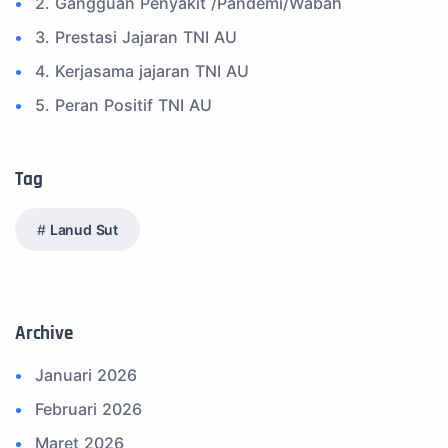
2. Gangguan Penyakit /Pandemi/Wabah
3. Prestasi Jajaran TNI AU
4. Kerjasama jajaran TNI AU
5. Peran Positif TNI AU
6. Kegiatan Inspiratif
7. Spam Bukan Berita TNI
Tag
8. SPAM Sosial Media
Lanud Sut
9. Tni au
10. Masalah anggota TNI AU
11. Info Operasi dan Latihan
Archive
12. Federasi Aero Sport Indonesia
Januari 2026
13. Satuan Karya Dirgantara - Pramuka
Februari 2026
14. Komite Olahraga Militer Indonesia (komi)
Maret 2026
15. Upacara