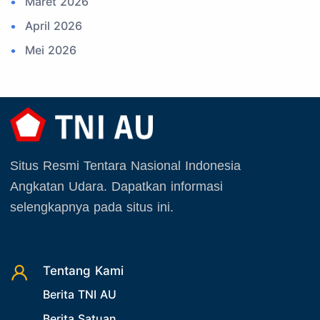
Maret 2026
28. Bukan Berita TNI AU
April 2026
29. Akademik
Mei 2026
30. Organisasi TNI
Juni 2026
31. SPAM
Juli 2026
32. Agenda KASAU
Agustus 2026
33. Agenda Presiden
September 2025
Situs Resmi Tentara Nasional Indonesia
34. Agenda Kabupaten/Kota
Oktober 2025
Angkatan Udara. Dapatkan informasi
35. Gangguan bandara
November 2025
selengkapnya pada situs ini.
36. Kecelakaan pesawat TNI
Desember 2025
37. Kecelakaan pesawat swasta
38. Bencana Alam
Tentang Kami
39. Gangguan KAMTIBMAS
Berita TNI AU
Berita Satuan