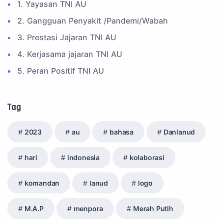
1. Yayasan TNI AU
2. Gangguan Penyakit /Pandemi/Wabah
3. Prestasi Jajaran TNI AU
4. Kerjasama jajaran TNI AU
5. Peran Positif TNI AU
6. Kegiatan Inspiratif
7. Spam Bukan Berita TNI
Tag
8. SPAM Sosial Media
2023
au
bahasa
Danlanud
9. Tni au
10. Masalah anggota TNI AU
hari
indonesia
kolaborasi
11. Info Operasi dan Latihan
komandan
lanud
logo
12. Federasi Aero Sport Indonesia
13. Satuan Karya Dirgantara - Pramuka
M.A.P
menpora
Merah Putih