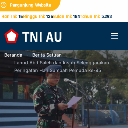
Pengunjung Website
Hari Ini:
16
Minggu Ini:
136
Bulan Ini:
184
Tahun Ini:
5,293
Beranda
Berita Satuan
Lanud Abd Saleh dan Insub Selenggarakan
Peringatan Hari Sumpah Pemuda ke-95