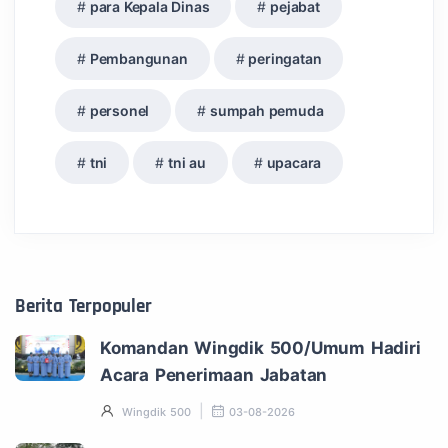
para Kepala Dinas
pejabat
Pembangunan
peringatan
personel
sumpah pemuda
tni
tni au
upacara
Berita Terpopuler
Komandan Wingdik 500/Umum Hadiri
Acara Penerimaan Jabatan
Wingdik 500
03-08-2026