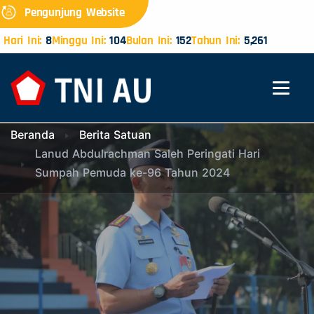
Pengunjung Website
Hari Ini:
8
Minggu Ini:
104
Bulan Ini:
152
Tahun Ini:
5,261
Beranda
Berita Satuan
Lanud Abdulrachman Saleh Peringati Hari
Sumpah Pemuda ke-96 Tahun 2024