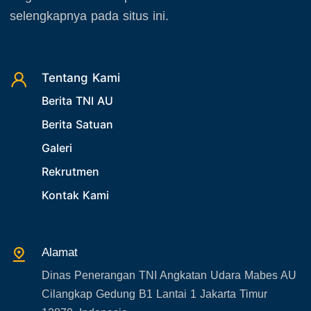
November 2025
23. Operasi TNI
selengkapnya pada situs ini.
Desember 2025
24. Operasi TNI AU
25. Agenda PIA Ardhya Garini
26. Agenda Yasarini
Tentang Kami
Berita TNI AU
27. Politik
Berita Satuan
28. Bukan Berita TNI AU
Galeri
29. Akademik
Rekrutmen
30. Organisasi TNI
Kontak Kami
31. SPAM
32. Agenda KASAU
33. Agenda Presiden
Alamat
34. Agenda Kabupaten/Kota
Dinas Penerangan TNI Angkatan Udara Mabes AU
35. Gangguan bandara
Cilangkap Gedung B1 Lantai 1 Jakarta Timur