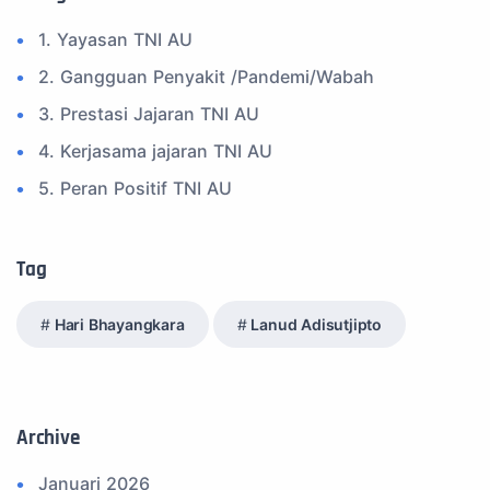
1. Yayasan TNI AU
2. Gangguan Penyakit /Pandemi/Wabah
3. Prestasi Jajaran TNI AU
4. Kerjasama jajaran TNI AU
5. Peran Positif TNI AU
6. Kegiatan Inspiratif
7. Spam Bukan Berita TNI
Tag
8. SPAM Sosial Media
Hari Bhayangkara
Lanud Adisutjipto
9. Tni au
10. Masalah anggota TNI AU
11. Info Operasi dan Latihan
Archive
12. Federasi Aero Sport Indonesia
Januari 2026
13. Satuan Karya Dirgantara - Pramuka