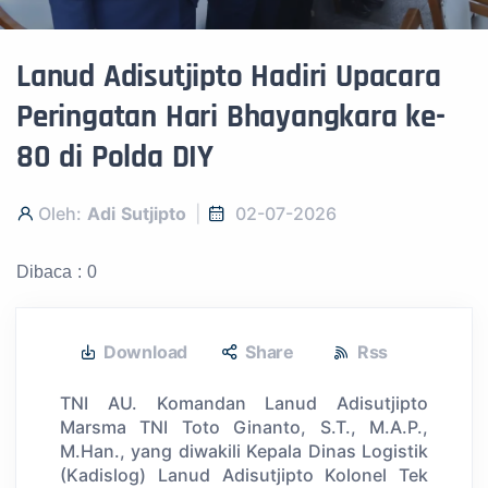
Lanud Adisutjipto Hadiri Upacara
Peringatan Hari Bhayangkara ke-
80 di Polda DIY
Oleh:
Adi Sutjipto
02-07-2026
Dibaca : 0
Download
Share
Rss
TNI AU. Komandan Lanud Adisutjipto
Marsma TNI Toto Ginanto, S.T., M.A.P.,
M.Han., yang diwakili Kepala Dinas Logistik
(Kadislog) Lanud Adisutjipto Kolonel Tek