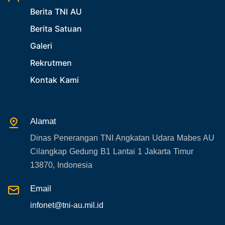
Berita TNI AU
27. Politik
Berita Satuan
28. Bukan Berita TNI AU
Galeri
29. Akademik
Rekrutmen
30. Organisasi TNI
Kontak Kami
31. SPAM
32. Agenda KASAU
33. Agenda Presiden
Alamat
34. Agenda Kabupaten/Kota
Dinas Penerangan TNI Angkatan Udara Mabes AU
35. Gangguan bandara
Cilangkap Gedung B1 Lantai 1 Jakarta Timur
36. Kecelakaan pesawat TNI
13870, Indonesia
37. Kecelakaan pesawat swasta
Email
38. Bencana Alam
infonet@tni-au.mil.id
39. Gangguan KAMTIBMAS