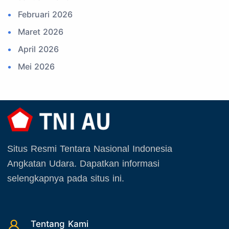
Februari 2026
14. Komite Olahraga Militer Indonesia (komi)
Maret 2026
15. Upacara
April 2026
16. Sertijab
Mei 2026
17. Potensi Kedirgantaraan
Juni 2026
18. Kegiatan Kedirgantaraan
Juli 2026
19. Agenda TNI
Agustus 2026
20. Agenda TNI AU
September 2025
21. Latihan TNI AU
Situs Resmi Tentara Nasional Indonesia
Oktober 2025
22. Latihan TNI
Angkatan Udara. Dapatkan informasi
November 2025
23. Operasi TNI
selengkapnya pada situs ini.
Desember 2025
24. Operasi TNI AU
25. Agenda PIA Ardhya Garini
26. Agenda Yasarini
Tentang Kami