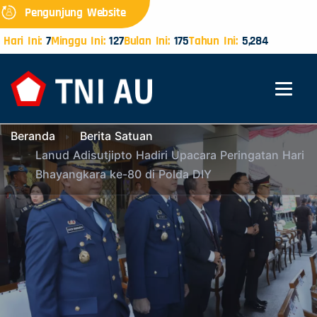
Pengunjung Website
Hari Ini:
7
Minggu Ini:
127
Bulan Ini:
175
Tahun Ini:
5,284
Beranda
Berita Satuan
Lanud Adisutjipto Hadiri Upacara Peringatan Hari
Bhayangkara ke-80 di Polda DIY