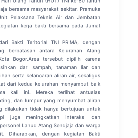
Hari Ulang Tahun (HUT) TNI ke-80 tahun
aja bersama masyarakat sekitar, Pramuka
Unit Pelaksana Teknis Air dan Jembatan
egiatan kerja bakti bersama pada Jumat
ari Bakti Teritorial TNI PRIMA, dengan
ng berbatasan antara Kelurahan Atang
ota Bogor.Area tersebut dipilih karena
rsihkan dari sampah, tanaman liar dan
an serta kelancaran aliran air, sekaligus
kat dari kedua kelurahan menyambut baik
ma kali ini. Mereka terlihat antusias
nting, dan lumpur yang menyumbat aliran
g dilakukan tidak hanya bertujuan untuk
api juga meningkatkan interaksi dan
a personel Lanud Atang Sendjaja dan warga
it. ​Diharapkan, dengan kegiatan Bakti