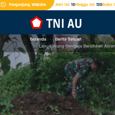
Pengunjung Website
Hari Ini:
10
Minggu Ini:
130
Bulan I
Beranda
Berita Satuan
Lanud Atang Sendjaja Bersihkan Alir