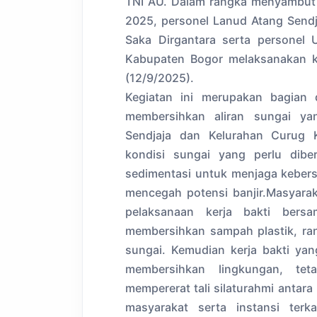
TNI AU. Dalam rangka menyambut 
2025, personel Lanud Atang Sendj
Saka Dirgantara serta personel 
Kabupaten Bogor melaksanakan k
(12/9/2025).
Kegiatan ini merupakan bagian d
membersihkan aliran sungai ya
Sendjaja dan Kelurahan Curug K
kondisi sungai yang perlu dibe
sedimentasi untuk menjaga kebersih
mencegah potensi banjir.​Masyara
pelaksanaan kerja bakti bersa
membersihkan sampah plastik, ra
sungai. Kemudian kerja bakti yan
membersihkan lingkungan, tet
mempererat tali silaturahmi antar
masyarakat serta instansi terka