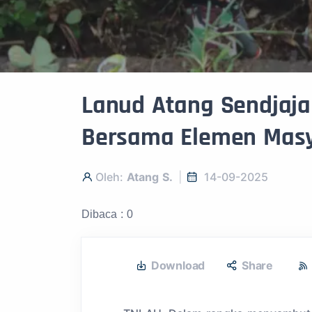
Lanud Atang Sendjaja
Bersama Elemen Mas
Oleh:
Atang S.
14-09-2025
Dibaca : 0
Download
Share