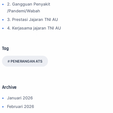
2. Gangguan Penyakit
/Pandemi/Wabah
3. Prestasi Jajaran TNI AU
4. Kerjasama jajaran TNI AU
5. Peran Positif TNI AU
6. Kegiatan Inspiratif
Tag
7. Spam Bukan Berita TNI
PENERANGAN ATS
8. SPAM Sosial Media
9. Tni au
10. Masalah anggota TNI AU
Archive
11. Info Operasi dan Latihan
12. Federasi Aero Sport Indonesia
Januari 2026
13. Satuan Karya Dirgantara - Pramuka
Februari 2026