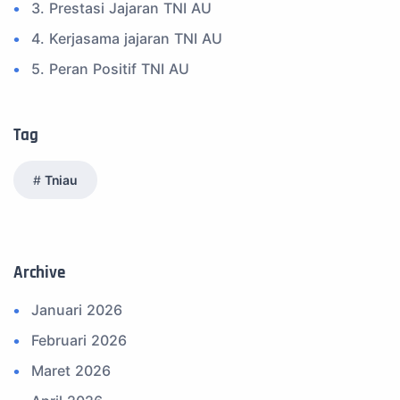
3. Prestasi Jajaran TNI AU
4. Kerjasama jajaran TNI AU
5. Peran Positif TNI AU
6. Kegiatan Inspiratif
7. Spam Bukan Berita TNI
Tag
8. SPAM Sosial Media
Tniau
9. Tni au
10. Masalah anggota TNI AU
11. Info Operasi dan Latihan
Archive
12. Federasi Aero Sport Indonesia
Januari 2026
13. Satuan Karya Dirgantara - Pramuka
Februari 2026
14. Komite Olahraga Militer Indonesia (komi)
Maret 2026
15. Upacara