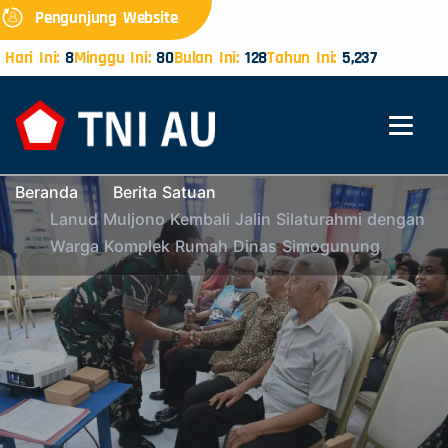
Pengunjung Website
Hari Ini:
8
Minggu Ini:
80
Bulan Ini:
128
Tahun Ini:
5,237
Beranda
Berita Satuan
Lanud Muljono Kembali Jalin Silaturahmi dengan
Warga Komplek Rumah Dinas Simogunung