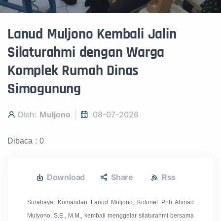
Lanud Muljono Kembali Jalin
Silaturahmi dengan Warga
Komplek Rumah Dinas
Simogunung
Oleh:
Muljono
08-07-2026
Dibaca : 0
Download
Share
Rss
S
urabaya. Komandan Lanud Muljono, Kolonel Pnb Ahmad
Mulyono, S.E., M.M., kembali menggelar silaturahmi bersama