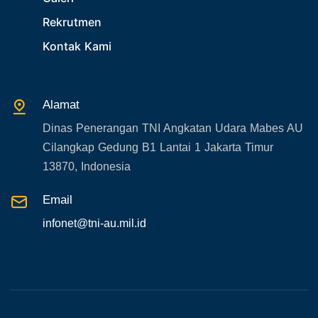
Rekrutmen
30. Organisasi TNI
Kontak Kami
31. SPAM
32. Agenda KASAU
33. Agenda Presiden
Alamat
34. Agenda Kabupaten/Kota
Dinas Penerangan TNI Angkatan Udara Mabes AU
35. Gangguan bandara
Cilangkap Gedung B1 Lantai 1 Jakarta Timur
36. Kecelakaan pesawat TNI
13870, Indonesia
37. Kecelakaan pesawat swasta
Email
38. Bencana Alam
infonet@tni-au.mil.id
39. Gangguan KAMTIBMAS