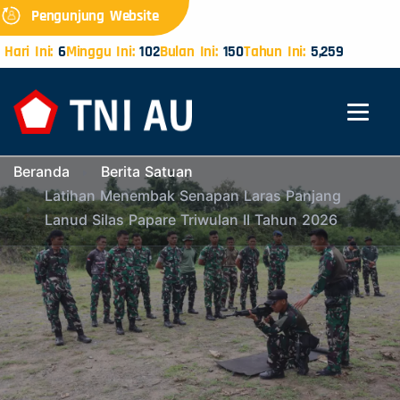
Pengunjung Website
Hari Ini:
6
Minggu Ini:
102
Bulan Ini:
150
Tahun Ini:
5,259
Beranda
Berita Satuan
Latihan Menembak Senapan Laras Panjang
Lanud Silas Papare Triwulan II Tahun 2026