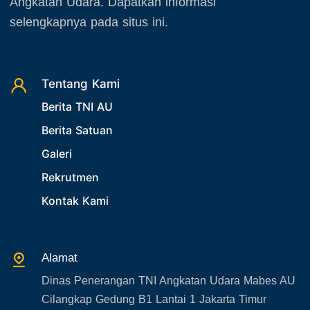
Angkatan Udara. Dapatkan informasi
November 2025
23. Operasi TNI
selengkapnya pada situs ini.
Desember 2025
24. Operasi TNI AU
25. Agenda PIA Ardhya Garini
26. Agenda Yasarini
Tentang Kami
Berita TNI AU
27. Politik
Berita Satuan
28. Bukan Berita TNI AU
Galeri
29. Akademik
Rekrutmen
30. Organisasi TNI
Kontak Kami
31. SPAM
32. Agenda KASAU
33. Agenda Presiden
Alamat
34. Agenda Kabupaten/Kota
Dinas Penerangan TNI Angkatan Udara Mabes AU
35. Gangguan bandara
Cilangkap Gedung B1 Lantai 1 Jakarta Timur