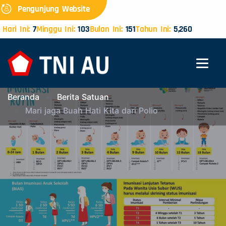
Pengunjung Website
Hari Ini:
7
Minggu Ini:
103
Bulan Ini:
151
Tahun Ini:
5,260
Beranda
Berita Satuan
Mari jaga Buah Hati Kita dari Polio