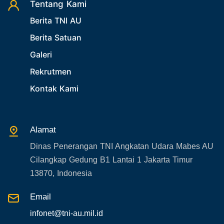
26. Agenda Yasarini
Tentang Kami
Berita TNI AU
27. Politik
Berita Satuan
28. Bukan Berita TNI AU
Galeri
29. Akademik
Rekrutmen
30. Organisasi TNI
Kontak Kami
31. SPAM
32. Agenda KASAU
33. Agenda Presiden
Alamat
34. Agenda Kabupaten/Kota
Dinas Penerangan TNI Angkatan Udara Mabes AU
35. Gangguan bandara
Cilangkap Gedung B1 Lantai 1 Jakarta Timur
36. Kecelakaan pesawat TNI
13870, Indonesia
37. Kecelakaan pesawat swasta
Email
38. Bencana Alam
infonet@tni-au.mil.id