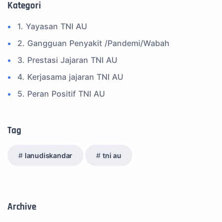
Kategori
1. Yayasan TNI AU
2. Gangguan Penyakit /Pandemi/Wabah
3. Prestasi Jajaran TNI AU
4. Kerjasama jajaran TNI AU
5. Peran Positif TNI AU
6. Kegiatan Inspiratif
7. Spam Bukan Berita TNI
Tag
8. SPAM Sosial Media
lanudiskandar
tni au
9. Tni au
10. Masalah anggota TNI AU
11. Info Operasi dan Latihan
Archive
12. Federasi Aero Sport Indonesia