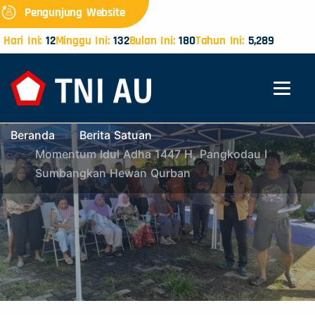
Pengunjung Website
Hari Ini:
12
Minggu Ini:
132
Bulan Ini:
180
Tahun Ini:
5,289
Beranda
Berita Satuan
Momentum Idul Adha 1447 H, Pangkodau I
Sumbangkan Hewan Qurban