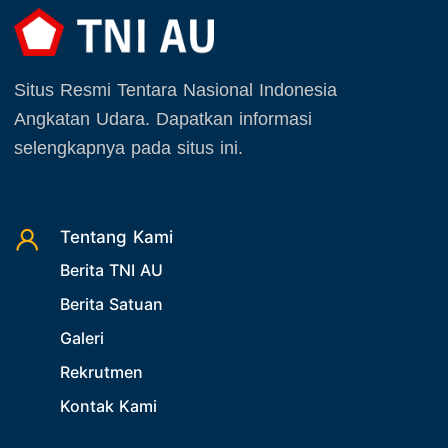
Agustus 2026
20. Agenda TNI AU
September 2025
21. Latihan TNI AU
Situs Resmi Tentara Nasional Indonesia
Oktober 2025
22. Latihan TNI
Angkatan Udara. Dapatkan informasi
November 2025
23. Operasi TNI
selengkapnya pada situs ini.
Desember 2025
24. Operasi TNI AU
25. Agenda PIA Ardhya Garini
26. Agenda Yasarini
Tentang Kami
Berita TNI AU
27. Politik
Berita Satuan
28. Bukan Berita TNI AU
Galeri
29. Akademik
Rekrutmen
30. Organisasi TNI
Kontak Kami
31. SPAM
32. Agenda KASAU