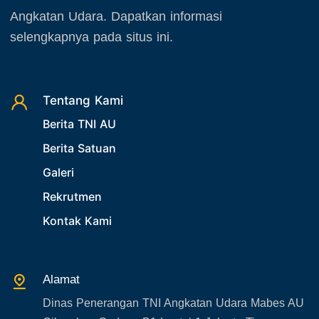
Oktober 2025
22. Latihan TNI
Angkatan Udara. Dapatkan informasi
November 2025
23. Operasi TNI
selengkapnya pada situs ini.
Desember 2025
24. Operasi TNI AU
25. Agenda PIA Ardhya Garini
26. Agenda Yasarini
Tentang Kami
27. Politik
Berita TNI AU
28. Bukan Berita TNI AU
Berita Satuan
29. Akademik
Galeri
30. Organisasi TNI
Rekrutmen
31. SPAM
Kontak Kami
32. Agenda KASAU
33. Agenda Presiden
Alamat
34. Agenda Kabupaten/Kota
Dinas Penerangan TNI Angkatan Udara Mabes AU
35. Gangguan bandara