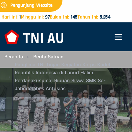
Pengunjung Website
Hari Ini:
1
Minggu Ini:
97
Bulan Ini:
145
Tahun Ini:
5,254
Beranda
Berita Satuan
Panglima TNI Tinjau Kegiatan Korps Kadet
Republik Indonesia di Lanud Halim
Perdanakusuma, Ribuan Siswa SMK Se-
Jabodetabek Antusias