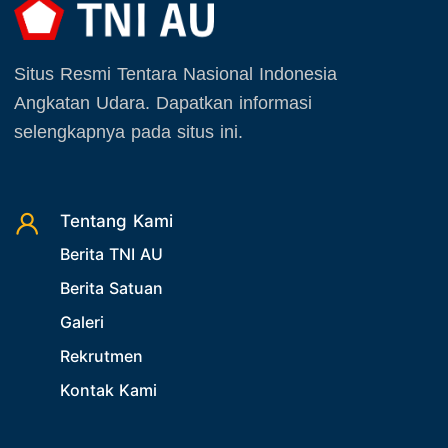
Agustus 2026
22. Latihan TNI
September 2025
23. Operasi TNI
Situs Resmi Tentara Nasional Indonesia
Oktober 2025
24. Operasi TNI AU
Angkatan Udara. Dapatkan informasi
November 2025
selengkapnya pada situs ini.
25. Agenda PIA Ardhya Garini
Desember 2025
26. Agenda Yasarini
27. Politik
Tentang Kami
28. Bukan Berita TNI AU
Berita TNI AU
29. Akademik
Berita Satuan
30. Organisasi TNI
Galeri
31. SPAM
Rekrutmen
32. Agenda KASAU
Kontak Kami
33. Agenda Presiden
34. Agenda Kabupaten/Kota