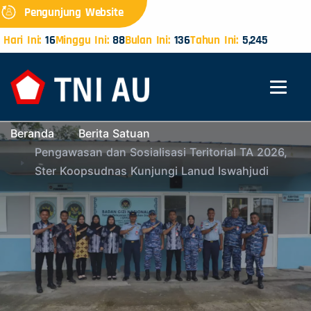
Pengunjung Website
Hari Ini:
16
Minggu Ini:
88
Bulan Ini:
136
Tahun Ini:
5,245
Beranda
Berita Satuan
Pengawasan dan Sosialisasi Teritorial TA 2026,
Ster Koopsudnas Kunjungi Lanud Iswahjudi