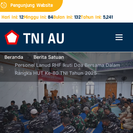
Pengunjung Website
Hari Ini:
12
Minggu Ini:
84
Bulan Ini:
132
Tahun Ini:
5,241
Beranda
Berita Satuan
Personel Lanud RHF Ikuti Doa Bersama Dalam
Rangka HUT Ke-80 TNI Tahun 2025