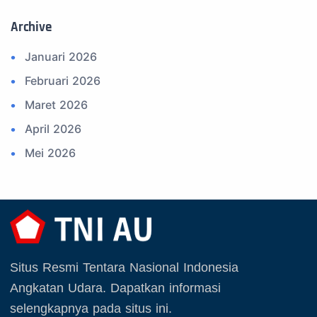
11. Info Operasi dan Latihan
Archive
12. Federasi Aero Sport Indonesia
Januari 2026
13. Satuan Karya Dirgantara - Pramuka
Februari 2026
14. Komite Olahraga Militer Indonesia (komi)
Maret 2026
15. Upacara
April 2026
16. Sertijab
Mei 2026
17. Potensi Kedirgantaraan
Juni 2026
18. Kegiatan Kedirgantaraan
Juli 2026
19. Agenda TNI
Agustus 2026
20. Agenda TNI AU
September 2025
21. Latihan TNI AU
Situs Resmi Tentara Nasional Indonesia
Oktober 2025
22. Latihan TNI
Angkatan Udara. Dapatkan informasi
November 2025
23. Operasi TNI
selengkapnya pada situs ini.