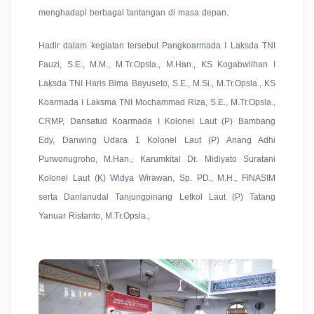
menghadapi berbagai tantangan di masa depan.
Hadir dalam kegiatan tersebut Pangkoarmada I Laksda TNI
Fauzi, S.E., M.M., M.Tr.Opsla., M.Han., KS Kogabwilhan I
Laksda TNI Haris Bima Bayuseto, S.E., M.Si., M.Tr.Opsla., KS
Koarmada I Laksma TNI Mochammad Riza, S.E., M.Tr.Opsla.,
CRMP, Dansatud Koarmada I Kolonel Laut (P) Bambang
Edy, Danwing Udara 1 Kolonel Laut (P) Anang Adhi
Purwonugroho, M.Han., Karumkital Dr. Midiyato Suratani
Kolonel Laut (K) Widya Wirawan, Sp. PD., M.H., FINASIM
serta Danlanudal Tanjungpinang Letkol Laut (P) Tatang
Yanuar Ristanto, M.Tr.Opsla.,