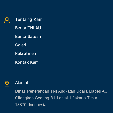
Desember 2025
24. Operasi TNI AU
25. Agenda PIA Ardhya Garini
26. Agenda Yasarini
Tentang Kami
Berita TNI AU
27. Politik
Berita Satuan
28. Bukan Berita TNI AU
Galeri
29. Akademik
Rekrutmen
30. Organisasi TNI
Kontak Kami
31. SPAM
32. Agenda KASAU
33. Agenda Presiden
Alamat
34. Agenda Kabupaten/Kota
Dinas Penerangan TNI Angkatan Udara Mabes AU
35. Gangguan bandara
Cilangkap Gedung B1 Lantai 1 Jakarta Timur
36. Kecelakaan pesawat TNI
13870, Indonesia