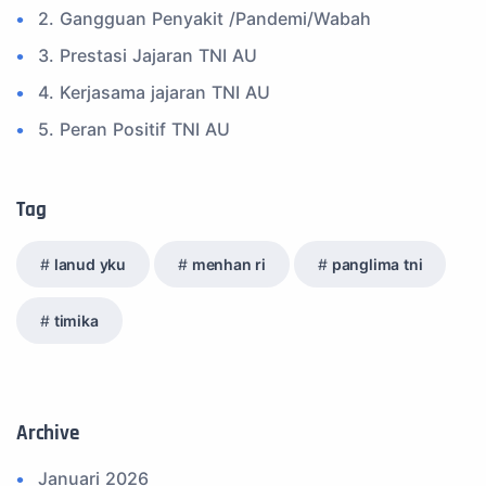
2. Gangguan Penyakit /Pandemi/Wabah
3. Prestasi Jajaran TNI AU
4. Kerjasama jajaran TNI AU
5. Peran Positif TNI AU
6. Kegiatan Inspiratif
7. Spam Bukan Berita TNI
Tag
8. SPAM Sosial Media
lanud yku
menhan ri
panglima tni
9. Tni au
10. Masalah anggota TNI AU
timika
11. Info Operasi dan Latihan
12. Federasi Aero Sport Indonesia
13. Satuan Karya Dirgantara - Pramuka
Archive
14. Komite Olahraga Militer Indonesia (komi)
Januari 2026