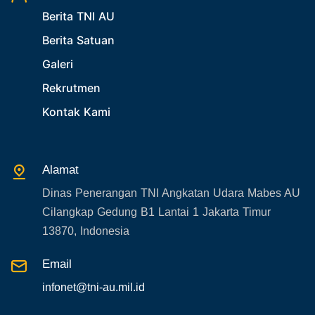
28. Bukan Berita TNI AU
Berita TNI AU
29. Akademik
Berita Satuan
30. Organisasi TNI
Galeri
31. SPAM
Rekrutmen
32. Agenda KASAU
Kontak Kami
33. Agenda Presiden
34. Agenda Kabupaten/Kota
Alamat
35. Gangguan bandara
Dinas Penerangan TNI Angkatan Udara Mabes AU
36. Kecelakaan pesawat TNI
Cilangkap Gedung B1 Lantai 1 Jakarta Timur
37. Kecelakaan pesawat swasta
13870, Indonesia
38. Bencana Alam
Email
39. Gangguan KAMTIBMAS
infonet@tni-au.mil.id