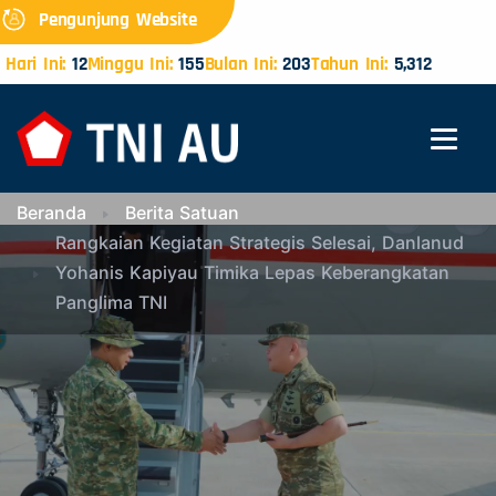
Pengunjung Website
Hari Ini:
12
Minggu Ini:
155
Bulan Ini:
203
Tahun Ini:
5,312
Beranda
Berita Satuan
Rangkaian Kegiatan Strategis Selesai, Danlanud
Yohanis Kapiyau Timika Lepas Keberangkatan
Panglima TNI