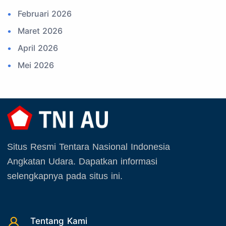
15. Upacara
Februari 2026
16. Sertijab
Maret 2026
17. Potensi Kedirgantaraan
April 2026
18. Kegiatan Kedirgantaraan
Mei 2026
19. Agenda TNI
Juni 2026
20. Agenda TNI AU
Juli 2026
21. Latihan TNI AU
Agustus 2026
22. Latihan TNI
September 2025
23. Operasi TNI
Situs Resmi Tentara Nasional Indonesia
Oktober 2025
24. Operasi TNI AU
Angkatan Udara. Dapatkan informasi
November 2025
selengkapnya pada situs ini.
25. Agenda PIA Ardhya Garini
Desember 2025
26. Agenda Yasarini
27. Politik
Tentang Kami