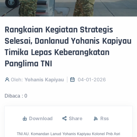
Rangkaian Kegiatan Strategis
Selesai, Danlanud Yohanis Kapiyau
Timika Lepas Keberangkatan
Panglima TNI
Oleh:
Yohanis Kapiyau
04-01-2026
Dibaca : 0
Download
Share
Rss
TNI AU. Komandan Lanud Yohanis Kapiyau Kolonel Pnb Asri